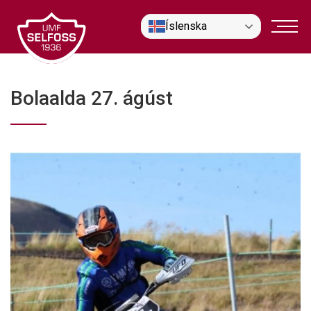
Fara
Íslenska
í
efni
Bolaalda 27. ágúst