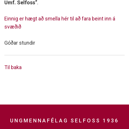
Umf. Selfoss“
.
Einnig er hægt að smella hér til að fara beint inn á
svæðið
Góðar stundir
Til baka
UNGMENNAFÉLAG SELFOSS 1936