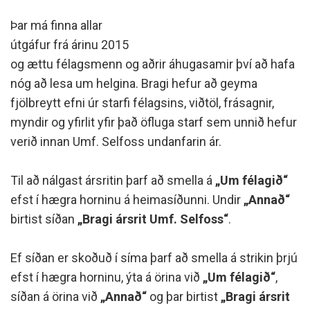
Þar má finna allar
útgáfur frá árinu 2015
og ættu félagsmenn og aðrir áhugasamir því að hafa
nóg að lesa um helgina. Bragi hefur að geyma
fjölbreytt efni úr starfi félagsins, viðtöl, frásagnir,
myndir og yfirlit yfir það öfluga starf sem unnið hefur
verið innan Umf. Selfoss undanfarin ár.
Til að nálgast ársritin þarf að smella á
„Um félagið“
efst í hægra horninu á heimasíðunni. Undir
„Annað“
birtist síðan
„Bragi ársrit Umf. Selfoss“
.
Ef síðan er skoðuð í síma þarf að smella á strikin þrjú
efst í hægra horninu, ýta á örina við
„Um félagið“
,
síðan á örina við
„Annað“
og þar birtist
„Bragi ársrit