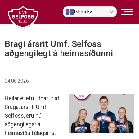
Fara
Íslenska
í
efni
Bragi ársrit Umf. Selfoss
aðgengilegt á heimasíðunni
04.06.2026
Heilar ellefu útgáfur af
Braga, ársriti Umf.
Selfoss, eru nú
aðgengilegar á
heimasíðu félagsins.