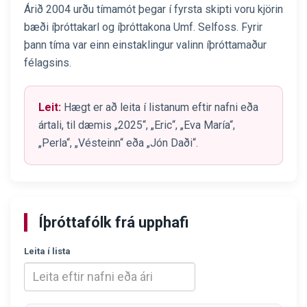
Árið 2004 urðu tímamót þegar í fyrsta skipti voru kjörin
bæði íþróttakarl og íþróttakona Umf. Selfoss. Fyrir
þann tíma var einn einstaklingur valinn íþróttamaður
félagsins.
Leit:
Hægt er að leita í listanum eftir nafni eða
ártali, til dæmis „2025“, „Eric“, „Eva María“,
„Perla“, „Vésteinn“ eða „Jón Daði“.
Íþróttafólk frá upphafi
Leita í lista