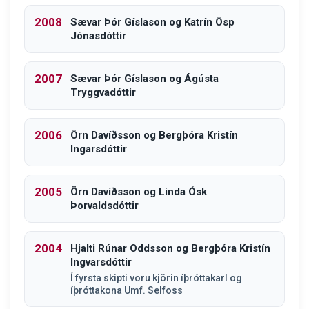
2008
Sævar Þór Gíslason og Katrín Ösp
Jónasdóttir
2007
Sævar Þór Gíslason og Ágústa
Tryggvadóttir
2006
Örn Davíðsson og Bergþóra Kristín
Ingarsdóttir
2005
Örn Davíðsson og Linda Ósk
Þorvaldsdóttir
2004
Hjalti Rúnar Oddsson og Bergþóra Kristín
Ingvarsdóttir
Í fyrsta skipti voru kjörin íþróttakarl og
íþróttakona Umf. Selfoss