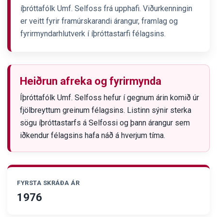
íþróttafólk Umf. Selfoss frá upphafi. Viðurkenningin
er veitt fyrir framúrskarandi árangur, framlag og
fyrirmyndarhlutverk í íþróttastarfi félagsins.
Heiðrun afreka og fyrirmynda
Íþróttafólk Umf. Selfoss hefur í gegnum árin komið úr
fjölbreyttum greinum félagsins. Listinn sýnir sterka
sögu íþróttastarfs á Selfossi og þann árangur sem
iðkendur félagsins hafa náð á hverjum tíma.
FYRSTA SKRÁÐA ÁR
1976