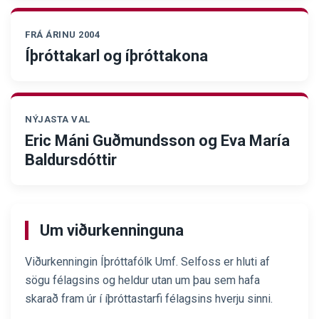
FRÁ ÁRINU 2004
Íþróttakarl og íþróttakona
NÝJASTA VAL
Eric Máni Guðmundsson og Eva María
Baldursdóttir
Um viðurkenninguna
Viðurkenningin Íþróttafólk Umf. Selfoss er hluti af
sögu félagsins og heldur utan um þau sem hafa
skarað fram úr í íþróttastarfi félagsins hverju sinni.