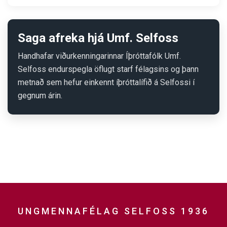
Saga afreka hjá Umf. Selfoss
Handhafar viðurkenningarinnar Íþróttafólk Umf.
Selfoss endurspegla öflugt starf félagsins og þann
metnað sem hefur einkennt íþróttalífið á Selfossi í
gegnum árin.
UNGMENNAFÉLAG SELFOSS 1936