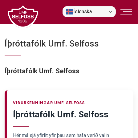
Fara
Íslenska
í
efni
Íþróttafólk Umf. Selfoss
Íþróttafólk Umf. Selfoss
VIÐURKENNINGAR UMF. SELFOSS
Íþróttafólk Umf. Selfoss
Hér má sjá yfirlit yfir þau sem hafa verið valin