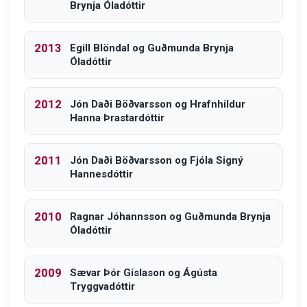
Brynja Óladóttir
2013
Egill Blöndal og Guðmunda Brynja
Óladóttir
2012
Jón Daði Böðvarsson og Hrafnhildur
Hanna Þrastardóttir
2011
Jón Daði Böðvarsson og Fjóla Signý
Hannesdóttir
2010
Ragnar Jóhannsson og Guðmunda Brynja
Óladóttir
2009
Sævar Þór Gíslason og Ágústa
Tryggvadóttir