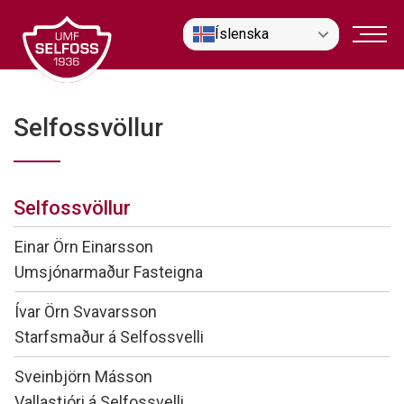
Fara
Íslenska
í
efni
Selfossvöllur
Selfossvöllur
Nafn
Einar Örn Einarsson
Starfsheiti
Umsjónarmaður Fasteigna
Nafn
Ívar Örn Svavarsson
Starfsheiti
Starfsmaður á Selfossvelli
Nafn
Sveinbjörn Másson
Starfsheiti
Vallastjóri á Selfossvelli