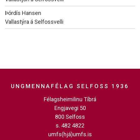
Nafn
Þórdís Hansen
Starfsheiti
Vallastýra á Selfossvelli
UNGMENNAFÉLAG SELFOSS 1936
Félagsheimilinu Tíbrá
Engjavegi 50
800 Selfoss
s. 482 4822
umfs(hjá)umfs.is