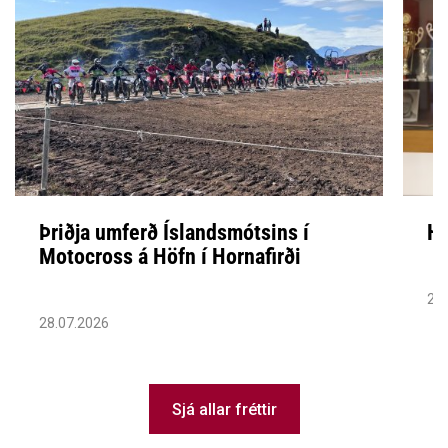
Þriðja umferð Íslandsmótsins í
Hi
Motocross á Höfn í Hornafirði
23.
28.07.2026
Sjá allar fréttir