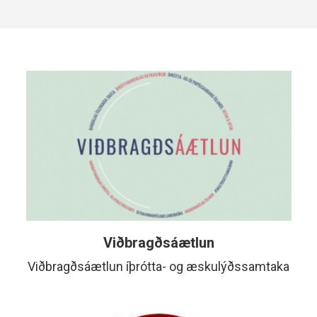
Lesa
meira
Viðbragðsáætlun
Viðbragðsáætlun íþrótta- og æskulýðssamtaka