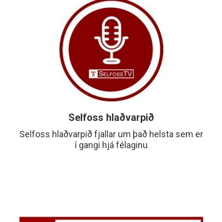
Lesa
meira
Selfoss hlaðvarpið
Selfoss hlaðvarpið fjallar um það helsta sem er
í gangi hjá félaginu
Lesa
meira