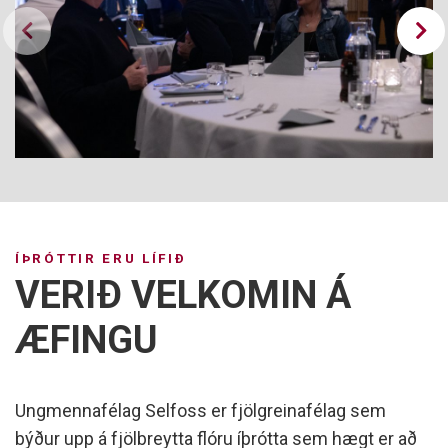
ÍÞRÓTTIR ERU LÍFIÐ
VERIÐ VELKOMIN Á
ÆFINGU
Ungmennafélag Selfoss er fjölgreinafélag sem
býður upp á fjölbreytta flóru íþrótta sem hægt er að