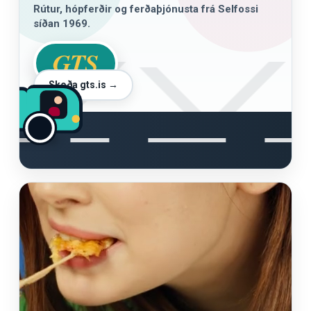
Rútur, hópferðir og ferðaþjónusta frá Selfossi
síðan 1969.
GTS
Skoða gts.is →