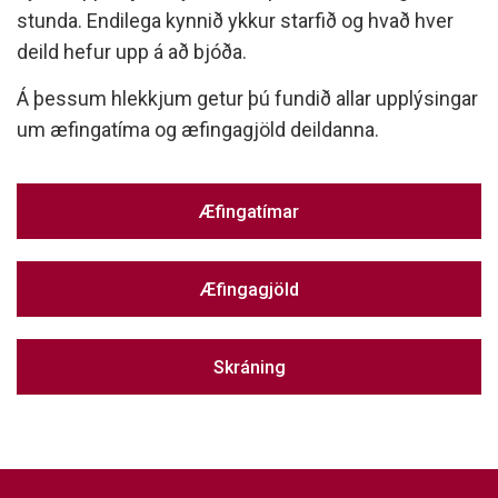
stunda. Endilega kynnið ykkur starfið og hvað hver
deild hefur upp á að bjóða.
Á þessum hlekkjum getur þú fundið allar upplýsingar
um æfingatíma og æfingagjöld deildanna.
Æfingatímar
Æfingagjöld
Skráning