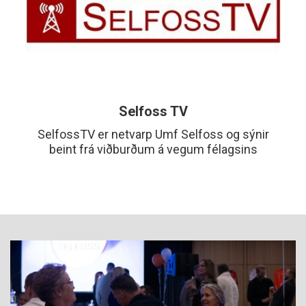
Selfoss TV
SelfossTV er netvarp Umf Selfoss og sýnir
beint frá viðburðum á vegum félagsins