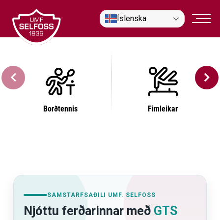
Fara
Íslenska
í
efni
Borðtennis
Fimleikar
SAMSTARFSAÐILI UMF. SELFOSS
Njóttu ferðarinnar með
GTS