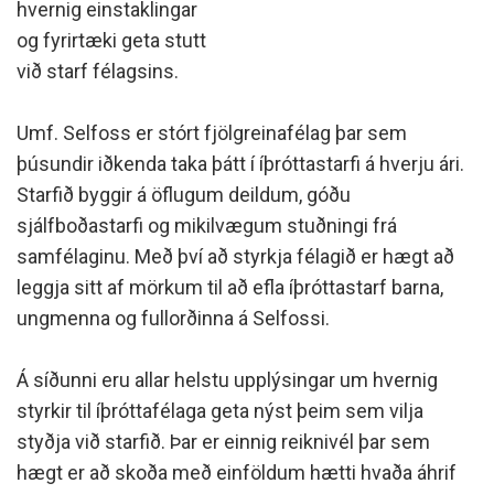
hvernig einstaklingar
og fyrirtæki geta stutt
við starf félagsins.
Umf. Selfoss er stórt fjölgreinafélag þar sem
þúsundir iðkenda taka þátt í íþróttastarfi á hverju ári.
Starfið byggir á öflugum deildum, góðu
sjálfboðastarfi og mikilvægum stuðningi frá
samfélaginu. Með því að styrkja félagið er hægt að
leggja sitt af mörkum til að efla íþróttastarf barna,
ungmenna og fullorðinna á Selfossi.
Á síðunni eru allar helstu upplýsingar um hvernig
styrkir til íþróttafélaga geta nýst þeim sem vilja
styðja við starfið. Þar er einnig reiknivél þar sem
hægt er að skoða með einföldum hætti hvaða áhrif