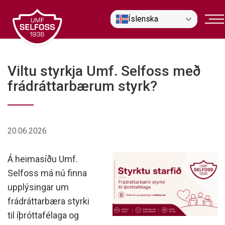
Fara
Íslenska
í
efni
Viltu styrkja Umf. Selfoss með
frádráttarbærum styrk?
20.06.2026
Á heimasíðu Umf.
Selfoss má nú finna
upplýsingar um
frádráttarbæra styrki
til íþróttafélaga og