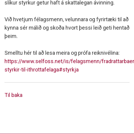
slíkur styrkur getur haft á skattalegan ávinning.
Við hvetjum félagsmenn, velunnara og fyrirtæki til að
kynna sér málið og skoða hvort þessi leið geti hentað
þeim.
Smelltu hér til að lesa meira og prófa reiknivélina:
https://www.selfoss.net/is/felagsmenn/fradrattarbaer
styrkir-til-ithrottafelaga#styrkja
Til baka