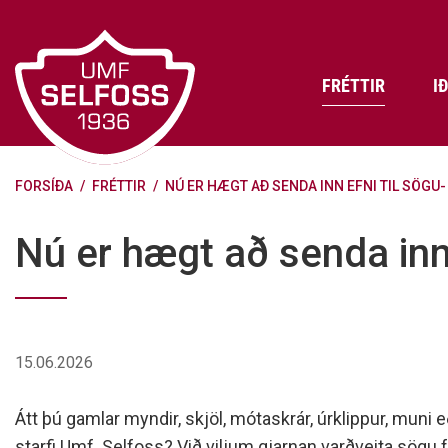
Fara
í
efni
FRÉTTIR
I
FORSÍÐA
/
FRÉTTIR
/
NÚ ER HÆGT AÐ SENDA INN EFNI TIL SÖG
Frádráttarbærir styrkir til
Skráning iðkenda á Abler
Aðalstjórn Umf. Selfoss
íþróttafélaga
Lög, reglur og stefnur félagsins
Æfingatö
Skrifstof
Viðurken
Nú er hægt að senda inn
Fræðslu- og forvarnarstefna Umf.
Björns Bl
Selfoss
Heiðursfél
Æfingagjöld
Frístund
Jafnréttisáætlun Umf. Selfoss
Íþróttafó
Lög Umf. Selfoss
UMFÍ bikar
15.06.2026
Persónuverndarstefna Umf.
Selfoss
Átt þú gamlar myndir, skjöl, mótaskrár, úrklippur, muni 
Reglugerð um fjáraflanir
starfi Umf. Selfoss? Við viljum gjarnan varðveita sögu 