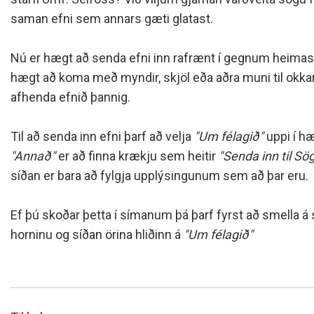
Siðareglur Umf. Selfoss
saman efni sem annars gæti glatast.
Umgengnisreglur
Nú er hægt að senda efni inn rafrænt í gegnum heimasíð
hægt að koma með myndir, skjöl eða aðra muni til okkar í 
afhenda efnið þannig.
Til að senda inn efni þarf að velja
"Um félagið"
uppi í hæ
"Annað"
er að finna krækju sem heitir
"Senda inn til Sö
síðan er bara að fylgja upplýsingunum sem að þar eru.
Ef þú skoðar þetta í símanum þá þarf fyrst að smella á s
horninu og síðan örina hliðinn á
"Um félagið"