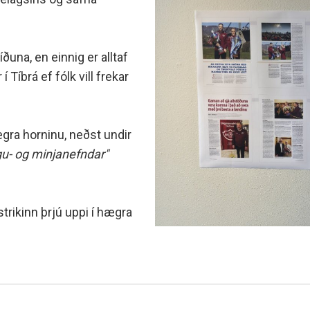
minjanefndar
una, en einnig er alltaf
Tíbrá ef fólk vill frekar
gra horninu, neðst undir
gu- og minjanefndar"
trikinn þrjú uppi í hægra