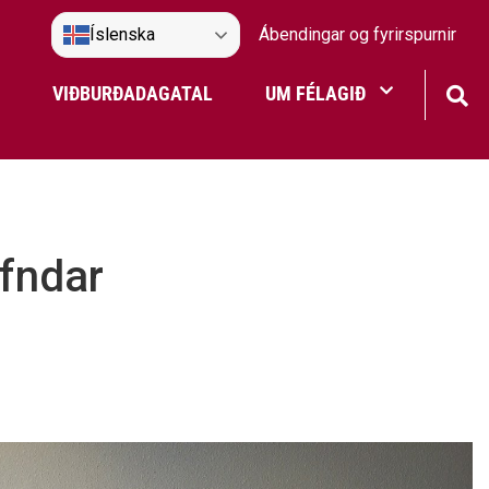
Íslenska
Ábendingar og fyrirspurnir
VIÐBURÐADAGATAL
UM FÉLAGIÐ
Frístundaakstur
Nefndir Umf. Selfoss
efndar
tjón