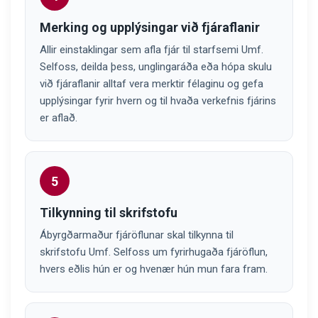
Merking og upplýsingar við fjáraflanir
Allir einstaklingar sem afla fjár til starfsemi Umf.
Selfoss, deilda þess, unglingaráða eða hópa skulu
við fjáraflanir alltaf vera merktir félaginu og gefa
upplýsingar fyrir hvern og til hvaða verkefnis fjárins
er aflað.
5
Tilkynning til skrifstofu
Ábyrgðarmaður fjáröflunar skal tilkynna til
skrifstofu Umf. Selfoss um fyrirhugaða fjáröflun,
hvers eðlis hún er og hvenær hún mun fara fram.