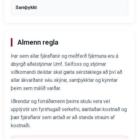
Samþykkt
Almenn regla
Þar sem allar fjáraflanir og meðferð fjármuna eru á
ábyrgð aðalstjórnar Umf. Selfoss og stjórnar
viðkomandi deildar skal gæta sérstaklega að því að
allar ákvarðanir séu skýrar, samþykktar og kynntar
þeim sem málið varðar.
Iðkendur og forráðamenn þeirra skulu vera vel
upplýstir um fyrirhugað verkefni, áætlaðan kostnað og
þær fjáraflanir sem ætlað er að standa straum af
kostnaði.