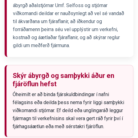
ábyrgð aðalstjórnar Umf. Selfoss og stjórnar
viðkomandi deildar er nauðsynlegt að vel sé vandað
til ákvarðana um fjáraflanir, að iðkendur og
forráðamenn þeirra séu vel upplýstir um verkefni,
kostnað og áætlaðar fjáraflanir, og að skýrar reglur
gildi um meðferð fjármuna.
Skýr ábyrgð og samþykki áður en
fjáröflun hefst
Óheimilt er að binda fjárskuldbindingar í nafni
félagsins eða deilda þess nema fyrir liggi samþykki
viðkomandi stjórnar. Ef deild eða unglingaráð leggur
fjármagn til verkefnisins skal vera gert ráð fyrir því í
fjárhagsáætlun eða með sérstakri fjáröflun.