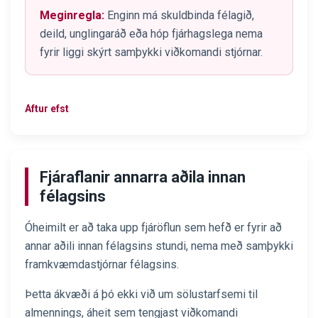
Meginregla:
Enginn má skuldbinda félagið,
deild, unglingaráð eða hóp fjárhagslega nema
fyrir liggi skýrt samþykki viðkomandi stjórnar.
Aftur efst
Fjáraflanir annarra aðila innan
félagsins
Óheimilt er að taka upp fjáröflun sem hefð er fyrir að
annar aðili innan félagsins stundi, nema með samþykki
framkvæmdastjórnar félagsins.
Þetta ákvæði á þó ekki við um sölustarfsemi til
almennings, áheit sem tengjast viðkomandi