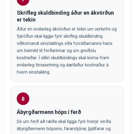
Skrifleg skuldbinding áður en ákvörðun
er tekin
Áður en endanleg ákvörðun er tekin um verkefni og
fjáröflun skal liggja fyrir skrifleg skuldbinding
viðkomandi einstaklings eða forráðamanns hans
um heimild til ferðarinnar og um greiðslu
kostnaðar. Í slíkri skuldbindingu skal koma fram
endanleg tímasetning og áætlaður kostnaður á
hvern einstakling.
8
Ábyrgðarmenn hóps í ferð
Sé um ferð að ræða skal liggja fyrir hverjir verða
ábyrgðarmenn hópsins, fararstjórar, þjálfarar og