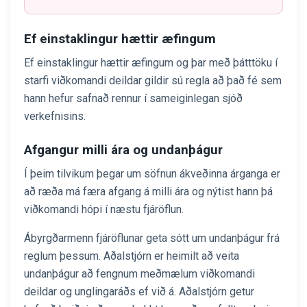
Ef einstaklingur hættir æfingum
Ef einstaklingur hættir æfingum og þar með þátttöku í
starfi viðkomandi deildar gildir sú regla að það fé sem
hann hefur safnað rennur í sameiginlegan sjóð
verkefnisins.
Afgangur milli ára og undanþágur
Í þeim tilvikum þegar um söfnun ákveðinna árganga er
að ræða má færa afgang á milli ára og nýtist hann þá
viðkomandi hópi í næstu fjáröflun.
Ábyrgðarmenn fjáröflunar geta sótt um undanþágur frá
reglum þessum. Aðalstjórn er heimilt að veita
undanþágur að fengnum meðmælum viðkomandi
deildar og unglingaráðs ef við á. Aðalstjórn getur