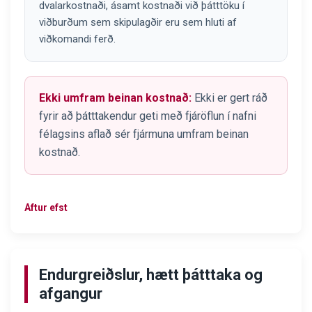
dvalarkostnaði, ásamt kostnaði við þátttöku í
viðburðum sem skipulagðir eru sem hluti af
viðkomandi ferð.
Ekki umfram beinan kostnað:
Ekki er gert ráð
fyrir að þátttakendur geti með fjáröflun í nafni
félagsins aflað sér fjármuna umfram beinan
kostnað.
Aftur efst
Endurgreiðslur, hætt þátttaka og
afgangur