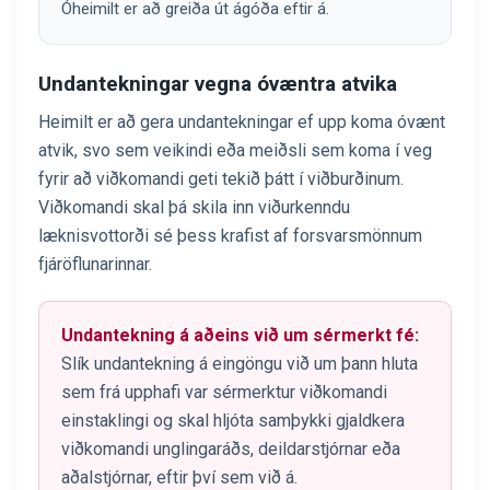
Óheimilt er að greiða út ágóða eftir á.
Undantekningar vegna óvæntra atvika
Heimilt er að gera undantekningar ef upp koma óvænt
atvik, svo sem veikindi eða meiðsli sem koma í veg
fyrir að viðkomandi geti tekið þátt í viðburðinum.
Viðkomandi skal þá skila inn viðurkenndu
læknisvottorði sé þess krafist af forsvarsmönnum
fjáröflunarinnar.
Undantekning á aðeins við um sérmerkt fé:
Slík undantekning á eingöngu við um þann hluta
sem frá upphafi var sérmerktur viðkomandi
einstaklingi og skal hljóta samþykki gjaldkera
viðkomandi unglingaráðs, deildarstjórnar eða
aðalstjórnar, eftir því sem við á.