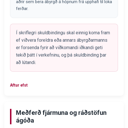
aðrir sem bera ábyrgð á hópnum frá upphafi til loka
ferðar.
Í skriflegri skuldbindingu skal einnig koma fram
ef viðvera foreldra eða annars ábyrgðarmanns
er forsenda fyrir að viðkomandi iðkandi geti
tekið þátt í verkefninu, og þá skuldbinding þar
að lútandi.
Aftur efst
Meðferð fjármuna og ráðstöfun
ágóða