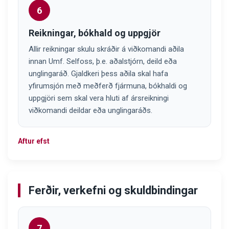
6
Reikningar, bókhald og uppgjör
Allir reikningar skulu skráðir á viðkomandi aðila
innan Umf. Selfoss, þ.e. aðalstjórn, deild eða
unglingaráð. Gjaldkeri þess aðila skal hafa
yfirumsjón með meðferð fjármuna, bókhaldi og
uppgjöri sem skal vera hluti af ársreikningi
viðkomandi deildar eða unglingaráðs.
Aftur efst
Ferðir, verkefni og skuldbindingar
7