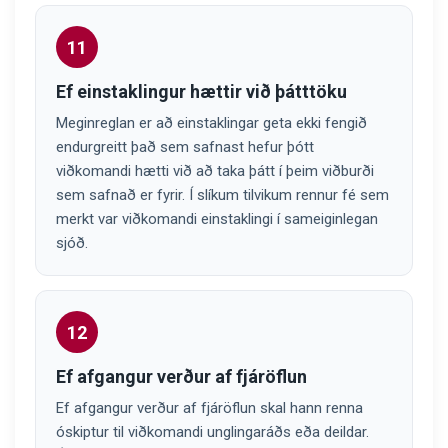
11
Ef einstaklingur hættir við þátttöku
Meginreglan er að einstaklingar geta ekki fengið
endurgreitt það sem safnast hefur þótt
viðkomandi hætti við að taka þátt í þeim viðburði
sem safnað er fyrir. Í slíkum tilvikum rennur fé sem
merkt var viðkomandi einstaklingi í sameiginlegan
sjóð.
12
Ef afgangur verður af fjáröflun
Ef afgangur verður af fjáröflun skal hann renna
óskiptur til viðkomandi unglingaráðs eða deildar.