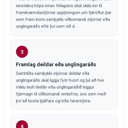
einstakra hópa innan félagsins skal skila inn til
framkvæmdastjórnar upplýsingum um fjáröflun þar
sem fram komi samþykki viðkomandi stjórnar eða
unglingaráðs eftir því sem við á.
3
Framlag deildar eða unglingaráðs
Samhliða samþykki stjórnar deildar eða
unglingaráðs skal liggja fyrir hvort og þá að hve
miklu leyti deildin eða unglingaráðið leggur
fjármagn til viðkomandi verkefnis, svo sem með
því að kosta þjálfara og/eða fararstjóra.
4