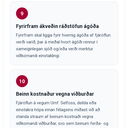
9
Fyrirfram ákveðin ráðstöfun ágóða
Fyrirfram skal liggja fyrir hvernig ágóða af fjáröflun
verði varið, þar á meðal hvort ágóði rennur í
sameiginlegan sjóð og/eða verði merktur
viðkomandi einstaklingi.
10
Beinn kostnaður vegna viðburðar
Fjáröflun á vegum Umf. Selfoss, deilda eða
einstakra hópa innan félagsins miðast við að
standa straum af beinum kostnaði vegna
viðkomandi viðburðar, svo sem beinum ferða- og