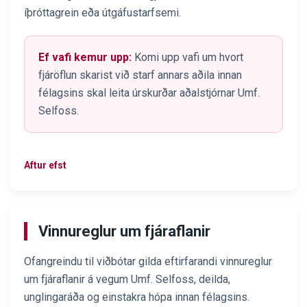
íþróttagrein eða útgáfustarfsemi.
Ef vafi kemur upp:
Komi upp vafi um hvort
fjáröflun skarist við starf annars aðila innan
félagsins skal leita úrskurðar aðalstjórnar Umf.
Selfoss.
Aftur efst
Vinnureglur um fjáraflanir
Ofangreindu til viðbótar gilda eftirfarandi vinnureglur
um fjáraflanir á vegum Umf. Selfoss, deilda,
unglingaráða og einstakra hópa innan félagsins.