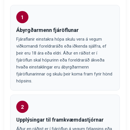
1
Ábyrgðarmenn fjáröflunar
Fjáraflanir einstakra hópa skulu vera á vegum
viðkomandi foreldraráðs eða iðkenda sjálfra, ef
þeir eru 18 ára eða eldri. Áður en ráðist er í
fjáröflun skal hópurinn eða foreldraráð ákveða
hvaða einstaklingar eru ábyrgðarmenn
fjáröflunarinnar og skulu þeir koma fram fyrir hönd
hópsins.
2
Upplýsingar til framkvæmdastjórnar
Áður en ráðist er í fjáröflun á vegum félagsins eða