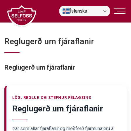
Fara
Íslenska
í
efni
Reglugerð um fjáraflanir
Reglugerð um fjáraflanir
LÖG, REGLUR OG STEFNUR FÉLAGSINS
Reglugerð um fjáraflanir
Þar sem allar fjáraflanir og meðferð fjármuna eru á