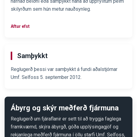
hafnað beiðni eða samþykkt hana að uppfylltum þeim
skilyrðum sem hún metur nauðsynleg.
Aftur efst
Samþykkt
Reglugerð þessi var samþykkt á fundi aðalstjórnar
Umf. Selfoss 5. september 2012.
Ábyrg og skýr meðferð fjármuna
Reglugerð um fjáraflanir er sett til að tryggja faglega
framkvæmd, skýra ábyrgð, góða upplýsingagjöf og
rekjanlega meðferð fjármuna í öllu starfi Umf. Selfoss,