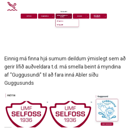
Einnig má finna hjá sumum deildum ýmislegt sem að
gerir lífið auðveldara t.d. má smella beint á myndina
af "Guggusundi" til að fara inná Abler síðu
Guggusunds