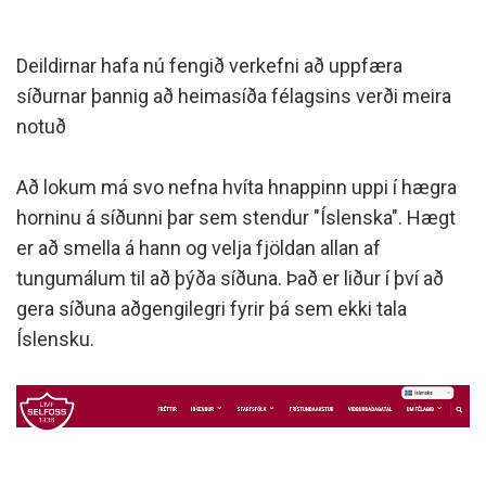
Deildirnar hafa nú fengið verkefni að uppfæra
síðurnar þannig að heimasíða félagsins verði meira
notuð
Að lokum má svo nefna hvíta hnappinn uppi í hægra
horninu á síðunni þar sem stendur "Íslenska". Hægt
er að smella á hann og velja fjöldan allan af
tungumálum til að þýða síðuna. Það er liður í því að
gera síðuna aðgengilegri fyrir þá sem ekki tala
Íslensku.