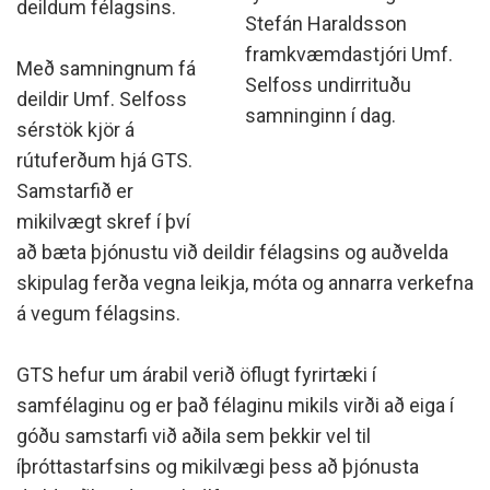
deildum félagsins.
Stefán Haraldsson
framkvæmdastjóri Umf.
Með samningnum fá
Selfoss undirrituðu
deildir Umf. Selfoss
samninginn í dag.
sérstök kjör á
rútuferðum hjá GTS.
Samstarfið er
mikilvægt skref í því
að bæta þjónustu við deildir félagsins og auðvelda
skipulag ferða vegna leikja, móta og annarra verkefna
á vegum félagsins.
GTS hefur um árabil verið öflugt fyrirtæki í
samfélaginu og er það félaginu mikils virði að eiga í
góðu samstarfi við aðila sem þekkir vel til
íþróttastarfsins og mikilvægi þess að þjónusta