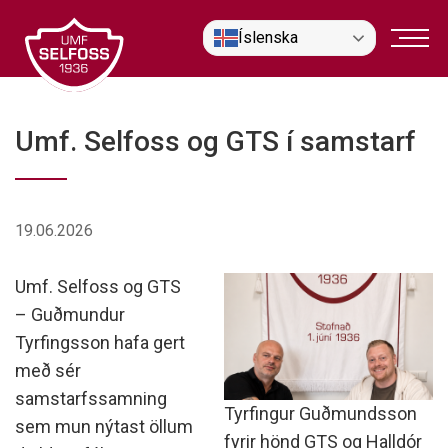
Fara
Íslenska
í
efni
Umf. Selfoss og GTS í samstarf
19.06.2026
Umf. Selfoss og GTS
– Guðmundur
Tyrfingsson hafa gert
með sér
samstarfssamning
Tyrfingur Guðmundsson
sem mun nýtast öllum
fyrir hönd GTS og Halldór