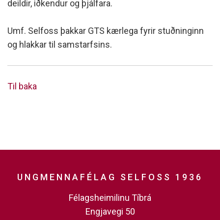
deildir, iðkendur og þjálfara.
Umf. Selfoss þakkar GTS kærlega fyrir stuðninginn
og hlakkar til samstarfsins.
Til baka
UNGMENNAFÉLAG SELFOSS 1936
Félagsheimilinu Tíbrá
Engjavegi 50