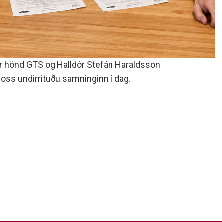
r hönd GTS og Halldór Stefán Haraldsson
ss undirrituðu samninginn í dag.