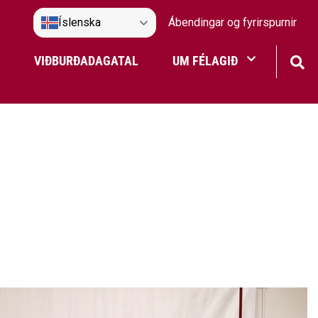
Íslenska
Ábendingar og fyrirspurnir
VIÐBURÐADAGATAL
UM FÉLAGIÐ
Frístundaakstur
Nefndir Umf. Selfoss
tjón