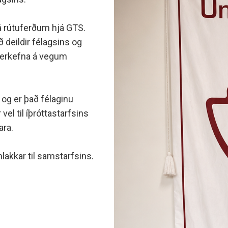
minjanefndar
á rútuferðum hjá GTS.
 deildir félagsins og
 verkefna á vegum
 og er það félaginu
vel til íþróttastarfsins
ara.
lakkar til samstarfsins.