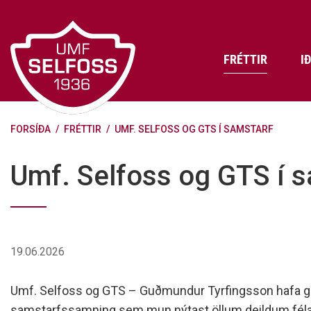
Fara
í
efni
FRÉTTIR
I
FORSÍÐA
/
FRÉTTIR
/
UMF. SELFOSS OG GTS Í SAMSTARF
Frádráttarbærir styrkir til
Skráning iðkenda á Abler
Aðalstjórn Umf. Selfoss
íþróttafélaga
Lög, reglur og stefnur félagsins
Æfingatö
Skrifstof
Viðurken
Umf. Selfoss og GTS í 
Fræðslu- og forvarnarstefna Umf.
Björns Bl
Selfoss
Heiðursfél
Æfingagjöld
Frístund
Jafnréttisáætlun Umf. Selfoss
Íþróttafó
Lög Umf. Selfoss
UMFÍ bikar
19.06.2026
Persónuverndarstefna Umf.
Selfoss
Umf. Selfoss og GTS – Guðmundur Tyrfingsson hafa g
Reglugerð um fjáraflanir
samstarfssamning sem mun nýtast öllum deildum féla