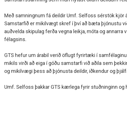
Siðareglur Umf. Selfoss
Umgengnisreglur
Með samningnum fá deildir Umf. Selfoss sérstök kjör 
Samstarfið er mikilvægt skref í því að bæta þjónustu við
auðvelda skipulag ferða vegna leikja, móta og annarra
félagsins.
GTS hefur um árabil verið öflugt fyrirtæki í samfélaginu
mikils virði að eiga í góðu samstarfi við aðila sem þekkir 
og mikilvægi þess að þjónusta deildir, iðkendur og þjálf
Umf. Selfoss þakkar GTS kærlega fyrir stuðninginn og h