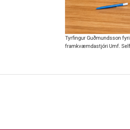
Tyrfingur Guðmundsson fyri
framkvæmdastjóri Umf. Selfo