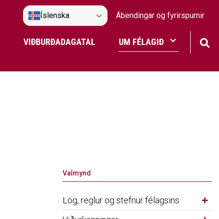
Íslenska
Ábendingar og fyrirspurnir
VIÐBURÐADAGATAL
UM FÉLAGIÐ
Frístundaakstur
Nefndir Umf. Selfoss
tjón
Valmynd
Lög, reglur og stefnur félagsins