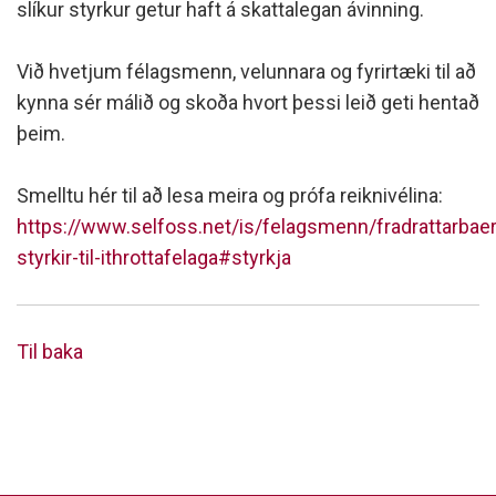
slíkur styrkur getur haft á skattalegan ávinning.
Við hvetjum félagsmenn, velunnara og fyrirtæki til að
kynna sér málið og skoða hvort þessi leið geti hentað
þeim.
Smelltu hér til að lesa meira og prófa reiknivélina:
https://www.selfoss.net/is/felagsmenn/fradrattarbaer
styrkir-til-ithrottafelaga#styrkja
Til baka