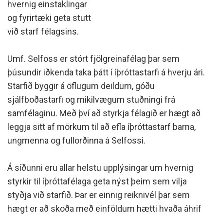
hvernig einstaklingar
og fyrirtæki geta stutt
við starf félagsins.
Umf. Selfoss er stórt fjölgreinafélag þar sem
þúsundir iðkenda taka þátt í íþróttastarfi á hverju ári.
Starfið byggir á öflugum deildum, góðu
sjálfboðastarfi og mikilvægum stuðningi frá
samfélaginu. Með því að styrkja félagið er hægt að
leggja sitt af mörkum til að efla íþróttastarf barna,
ungmenna og fullorðinna á Selfossi.
Á síðunni eru allar helstu upplýsingar um hvernig
styrkir til íþróttafélaga geta nýst þeim sem vilja
styðja við starfið. Þar er einnig reiknivél þar sem
hægt er að skoða með einföldum hætti hvaða áhrif