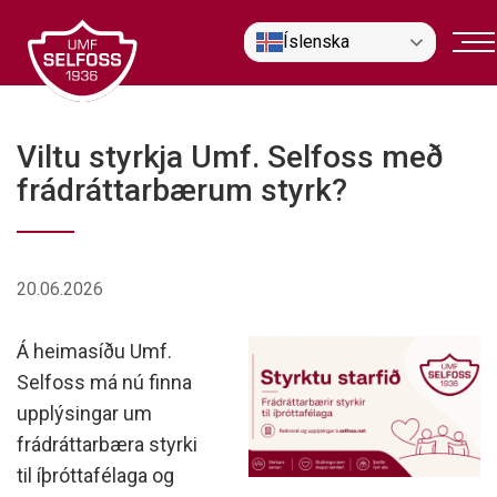
Fara
Íslenska
í
efni
Viltu styrkja Umf. Selfoss með
frádráttarbærum styrk?
20.06.2026
Á heimasíðu Umf.
Selfoss má nú finna
upplýsingar um
frádráttarbæra styrki
til íþróttafélaga og