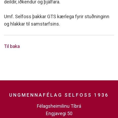
deildir, iðkendur og þjálfara.
Umf. Selfoss þakkar GTS kærlega fyrir stuðninginn
og hlakkar til samstarfsins.
Til baka
UNGMENNAFÉLAG SELFOSS 1936
Félagsheimilinu Tíbrá
Engjavegi 50