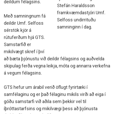
deildum félagsins.
Stefán Haraldsson
framkvæmdastjóri Umf.
Með samningnum fá
Selfoss undirrituðu
deildir Umf. Selfoss
samninginn í dag.
sérstök kjör á
rútuferðum hjá GTS.
Samstarfið er
mikilvægt skref í því
að bæta þjónustu við deildir félagsins og auðvelda
skipulag ferða vegna leikja, móta og annarra verkefna
á vegum félagsins.
GTS hefur um árabil verið öflugt fyrirtæki í
samfélaginu og er það félaginu mikils virði að eiga í
góðu samstarfi við aðila sem þekkir vel til
íþróttastarfsins og mikilvægi þess að þjónusta