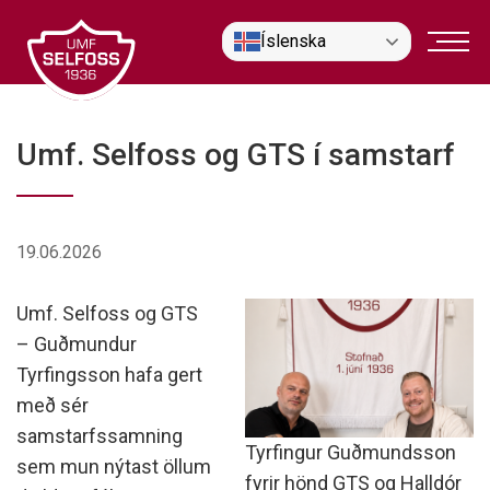
Fara
Íslenska
í
efni
Umf. Selfoss og GTS í samstarf
19.06.2026
Umf. Selfoss og GTS
– Guðmundur
Tyrfingsson hafa gert
með sér
samstarfssamning
Tyrfingur Guðmundsson
sem mun nýtast öllum
fyrir hönd GTS og Halldór