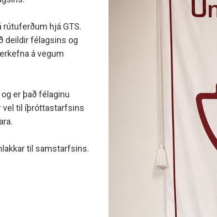
minjanefndar
á rútuferðum hjá GTS.
 deildir félagsins og
 verkefna á vegum
 og er það félaginu
vel til íþróttastarfsins
ara.
lakkar til samstarfsins.