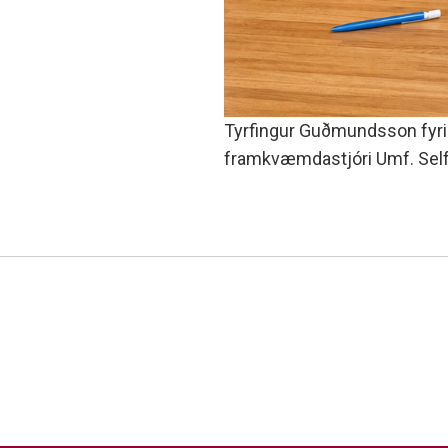
Tyrfingur Guðmundsson fyri
framkvæmdastjóri Umf. Selfo