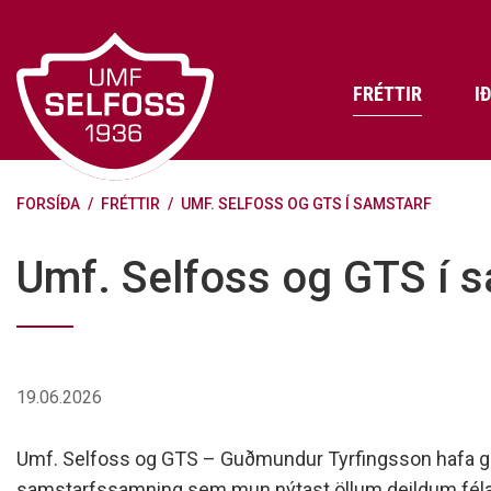
Fara
í
efni
FRÉTTIR
I
FORSÍÐA
/
FRÉTTIR
/
UMF. SELFOSS OG GTS Í SAMSTARF
Frádráttarbærir styrkir til
Skráning iðkenda á Abler
Aðalstjórn Umf. Selfoss
íþróttafélaga
Lög, reglur og stefnur félagsins
Æfingatö
Skrifstof
Viðurken
Umf. Selfoss og GTS í 
Fræðslu- og forvarnarstefna Umf.
Björns Bl
Selfoss
Heiðursfél
Æfingagjöld
Frístund
Jafnréttisáætlun Umf. Selfoss
Íþróttafó
Lög Umf. Selfoss
UMFÍ bikar
19.06.2026
Persónuverndarstefna Umf.
Selfoss
Umf. Selfoss og GTS – Guðmundur Tyrfingsson hafa g
Reglugerð um fjáraflanir
samstarfssamning sem mun nýtast öllum deildum féla