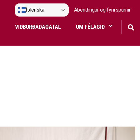
Íslenska
Ábendingar og fyrirspurnir
VIÐBURÐADAGATAL
UM FÉLAGIÐ
Frístundaakstur
Nefndir Umf. Selfoss
tjón