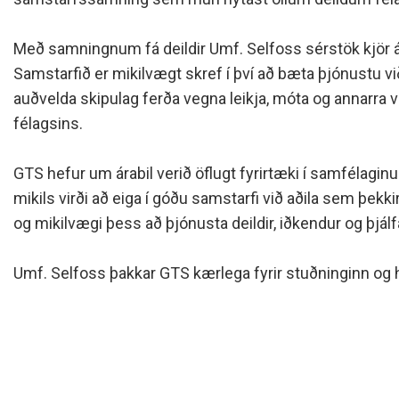
Siðareglur Umf. Selfoss
Umgengnisreglur
Með samningnum fá deildir Umf. Selfoss sérstök kjör 
Samstarfið er mikilvægt skref í því að bæta þjónustu við
auðvelda skipulag ferða vegna leikja, móta og annarra
félagsins.
GTS hefur um árabil verið öflugt fyrirtæki í samfélaginu
mikils virði að eiga í góðu samstarfi við aðila sem þekkir 
og mikilvægi þess að þjónusta deildir, iðkendur og þjálf
Umf. Selfoss þakkar GTS kærlega fyrir stuðninginn og h