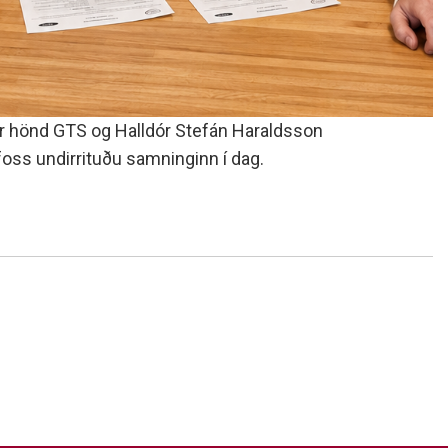
r hönd GTS og Halldór Stefán Haraldsson
ss undirrituðu samninginn í dag.