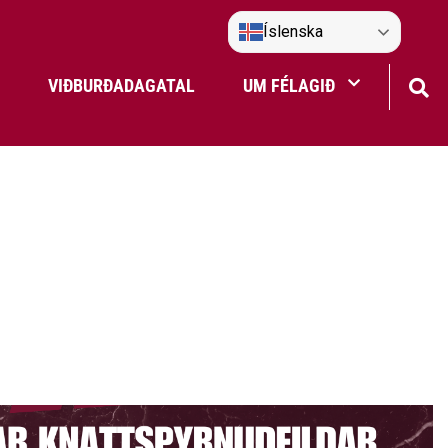
Íslenska
VIÐBURÐADAGATAL
UM FÉLAGIÐ
Frístundaakstur
Nefndir Umf. Selfoss
tjón