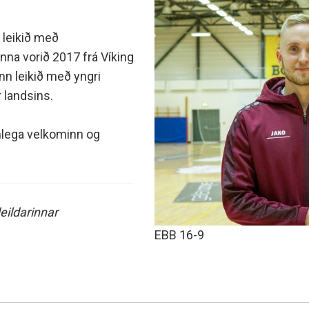
minjanefndar
 leikið með
anna vorið 2017 frá Víking
nn leikið með yngri
 landsins.
anlega velkominn og
eildarinnar
EBB 16-9