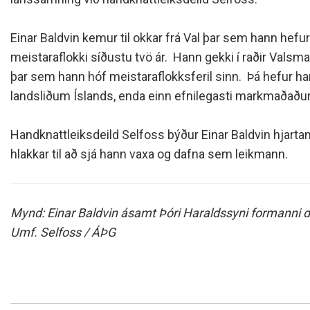
Siðareglur Umf. Selfoss
Umgengnisreglur
Einar Baldvin kemur til okkar frá Val þar sem hann hefur
meistaraflokki síðustu tvö ár. Hann gekki í raðir Valsm
þar sem hann hóf meistaraflokksferil sinn. Þá hefur ha
landsliðum Íslands, enda einn efnilegasti markmaðaður
Handknattleiksdeild Selfoss býður Einar Baldvin hjart
hlakkar til að sjá hann vaxa og dafna sem leikmann.
Mynd: Einar Baldvin ásamt Þóri Haraldssyni formanni d
Umf. Selfoss / ÁÞG