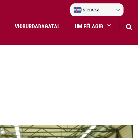
Íslenska
VIÐBURÐADAGATAL
UM FÉLAGIÐ
Frístundaakstur
Nefndir Umf. Selfoss
tjón