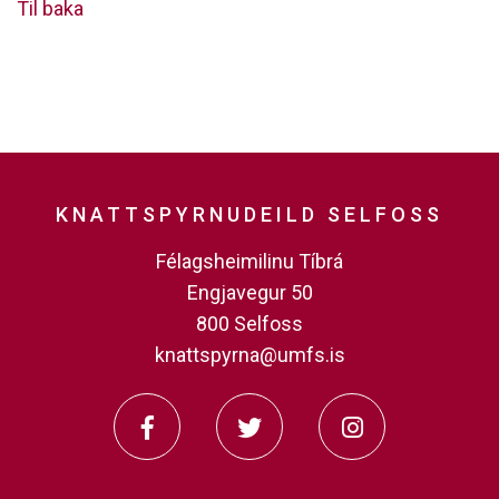
Til baka
KNATTSPYRNUDEILD SELFOSS
Félagsheimilinu Tíbrá
Engjavegur 50
800 Selfoss
knattspyrna@umfs.is