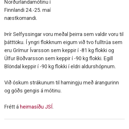
Norðurlandamótinu í
Finnlandi 24.-25. maí
næstkomandi.
Þrír Selfyssingar voru meðal þeirra sem valdir voru til
þátttöku. Í yngri flokknum eigum við tvo fulltrúa sem
eru Grímur Ívarsson sem keppir í -81 kg flokki og
Úlfur Böðvarsson sem keppir í -90 kg flokki. Egill
Blöndal keppir í -90 kg flokki í eldri aldurshópnum.
Við óskum strákunum til hamingju með árangurinn
og góðs gengis á mótinu.
Frétt á
heimasíðu JSÍ
.