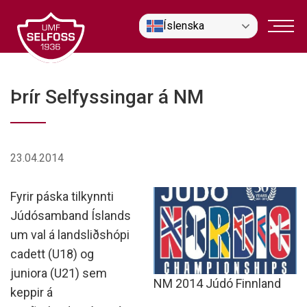
Fara
Íslenska
í
efni
Þrír Selfyssingar á NM
23.04.2014
Fyrir páska tilkynnti
Júdósamband Íslands
um val á landsliðshópi
cadett (U18) og
juniora (U21) sem
NM 2014 Júdó Finnland
keppir á