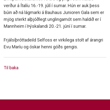
verður á Ítalíu 16.-19. júlí í sumar. Hún er auk þess
búin að ná lágmarki á Bauhaus Junioren Gala sem er
mjög sterkt alþjóðlegt unglingamót sem haldið er í
Mannheim í Þýskalandi 20.-21. júní í sumar.
Frjálsíþróttadeild Selfoss er virkilega stolt af árangri
Evu Maríu og óskar henni góðs gengis.
Til baka