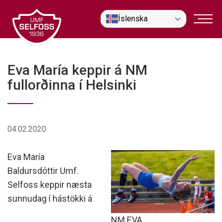
Fara
Íslenska
í
efni
Eva María keppir á NM
fullorðinna í Helsinki
04.02.2020
Eva María
Baldursdóttir Umf.
Selfoss keppir næsta
sunnudag í hástökki á
NM EVA