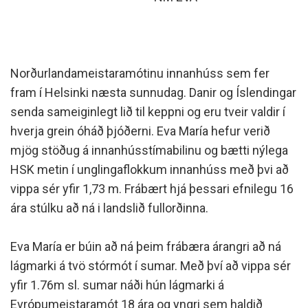
Norðurlandameistaramótinu innanhúss sem
fer
fram í Helsinki næsta sunnudag.
Danir og Íslendingar
senda sameiginlegt lið til keppni og eru tveir valdir í
hverja grein óháð þjóðerni. Eva María hefur verið
mjög stöðug á innanhússtímabilinu og bætti nýlega
HSK metin í unglingaflokkum innanhúss með þvi að
vippa sér yfir 1,73 m. Frábært hjá þessari efnilegu 16
ára stúlku að ná i landslið fullorðinna.
Eva María er búin að ná þeim frábæra árangri að ná
lágmarki á tvö stórmót í sumar. Með því að vippa sér
yfir 1.76m sl. sumar náði hún lágmarki á
Evrópumeistaramót 18 ára og yngri sem haldið