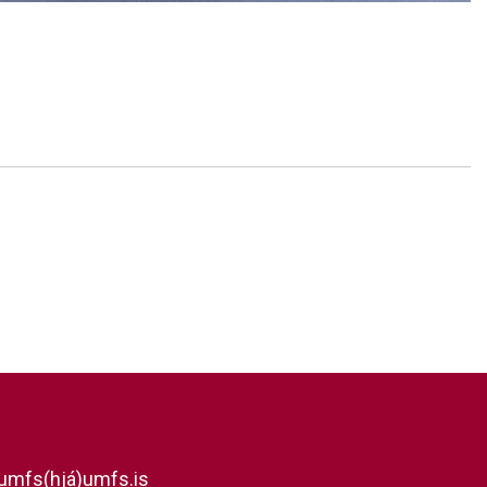
umfs(hjá)umfs.is