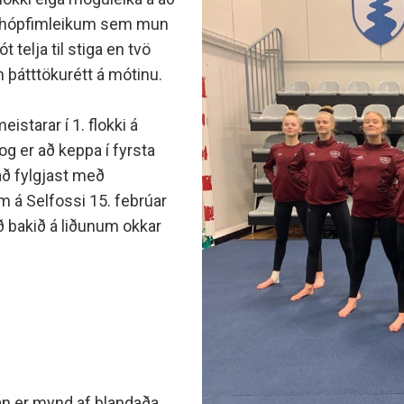
minjanefndar
 í hópfimleikum sem mun
 telja til stiga en tvö
n þátttökurétt á mótinu.
eistarar í 1. flokki á
 og er að keppa í fyrsta
 að fylgjast með
 á Selfossi 15. febrúar
ð bakið á liðunum okkar
ðan er mynd af blandaða