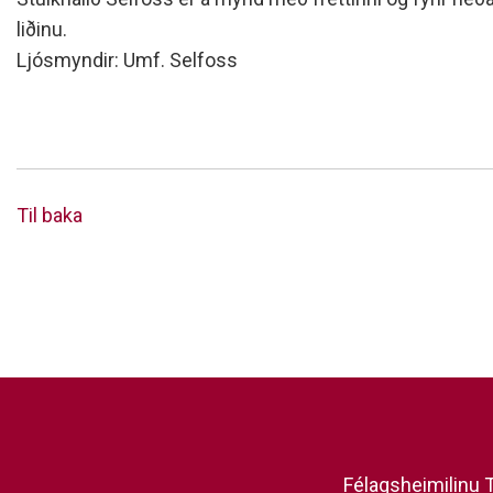
liðinu.
Ljósmyndir: Umf. Selfoss
Til baka
Félagsheimilinu T