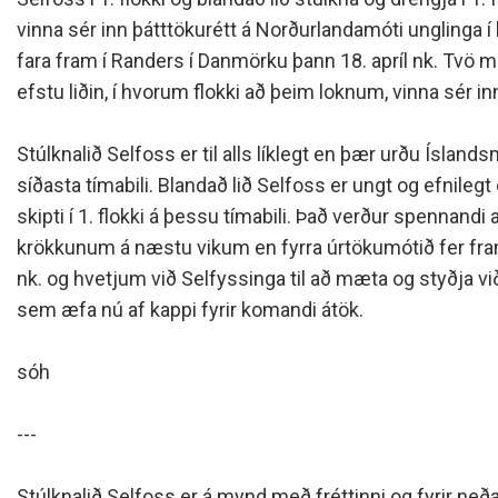
Siðareglur Umf. Selfoss
vinna sér inn þátttökurétt á Norðurlandamóti unglinga
Umgengnisreglur
fara fram í Randers í Danmörku þann 18. apríl nk. Tvö mót
efstu liðin, í hvorum flokki að þeim loknum, vinna sér in
Stúlknalið Selfoss er til alls líklegt en þær urðu Íslandsm
síðasta tímabili. Blandað lið Selfoss er ungt og efnilegt
skipti í 1. flokki á þessu tímabili. Það verður spennandi
krökkunum á næstu vikum en fyrra úrtökumótið fer fram
nk. og hvetjum við Selfyssinga til að mæta og styðja vi
sem æfa nú af kappi fyrir komandi átök.
sóh
---
Stúlknalið Selfoss er á mynd með fréttinni og fyrir ne