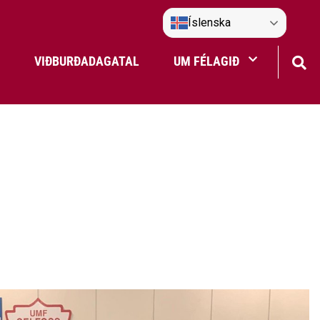
Íslenska
VIÐBURÐADAGATAL
UM FÉLAGIÐ
Frístundaakstur
Nefndir Umf. Selfoss
tjón