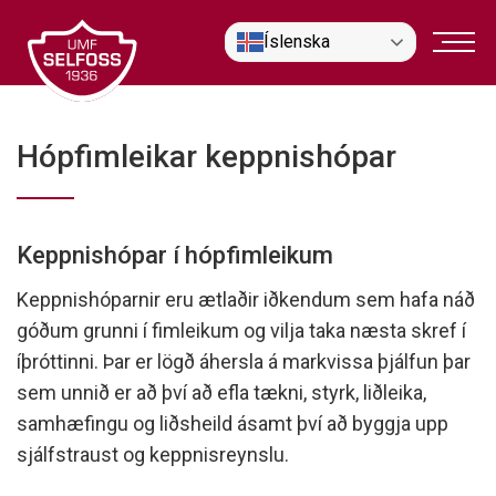
Fara
Íslenska
í
efni
Hópfimleikar keppnishópar
Keppnishópar í hópfimleikum
Keppnishóparnir eru ætlaðir iðkendum sem hafa náð
góðum grunni í fimleikum og vilja taka næsta skref í
íþróttinni. Þar er lögð áhersla á markvissa þjálfun þar
sem unnið er að því að efla tækni, styrk, liðleika,
samhæfingu og liðsheild ásamt því að byggja upp
sjálfstraust og keppnisreynslu.