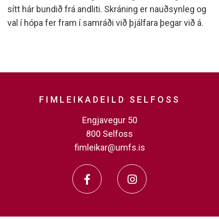
sítt hár bundið frá andliti. Skráning er nauðsynleg og
val í hópa fer fram í samráði við þjálfara þegar við á.
FIMLEIKADEILD SELFOSS
Engjavegur 50
800 Selfoss
fimleikar@umfs.is