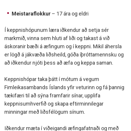
Meistaraflokkur
– 17 ára og eldri
Í keppnishópunum læra iðkendur að setja sér
markmið, vinna sem hluti af liði og takast á við
áskoranir bæði á æfingum og í keppni. Mikil áhersla
er lögð á jákvæða liðsheild, góða íþróttamennsku og
að iðkendur njóti þess að æfa og keppa saman.
Keppnishópar taka þátt í mótum á vegum
Fimleikasambands Íslands yfir veturinn og fá þannig
tækifæri til að sýna framfarir sínar, upplifa
keppnisumhverfið og skapa eftirminnilegar
minningar með liðsfélögum sínum.
Iðkendur mæta í viðeigandi æfingafatnaði og með