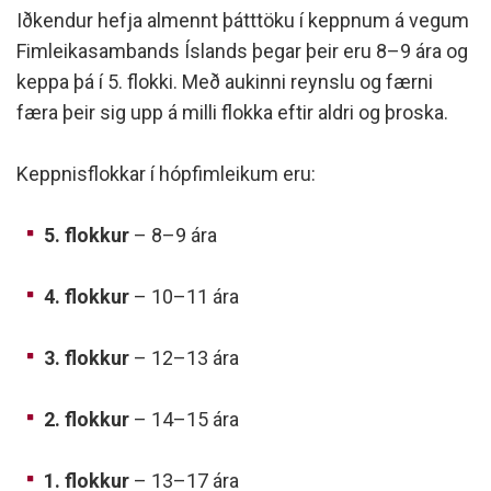
Iðkendur hefja almennt þátttöku í keppnum á vegum
Fimleikasambands Íslands þegar þeir eru 8–9 ára og
keppa þá í 5. flokki. Með aukinni reynslu og færni
færa þeir sig upp á milli flokka eftir aldri og þroska.
Keppnisflokkar í hópfimleikum eru:
5. flokkur
– 8–9 ára
4. flokkur
– 10–11 ára
3. flokkur
– 12–13 ára
2. flokkur
– 14–15 ára
1. flokkur
– 13–17 ára