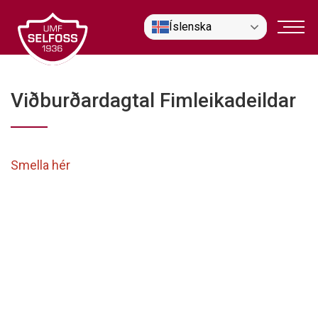
Fara
Íslenska
í
efni
Viðburðardagtal Fimleikadeildar
Smella hér