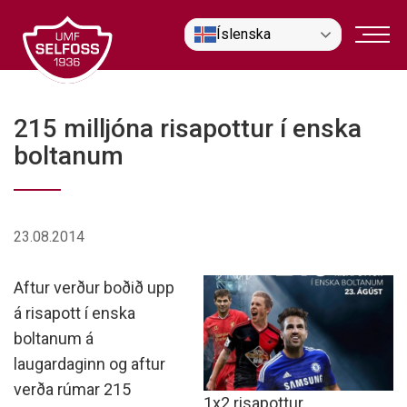
Fara
Íslenska
í
efni
215 milljóna risapottur í enska
boltanum
23.08.2014
Aftur verður boðið upp
á risapott í enska
boltanum á
laugardaginn og aftur
verða rúmar 215
1x2 risapottur