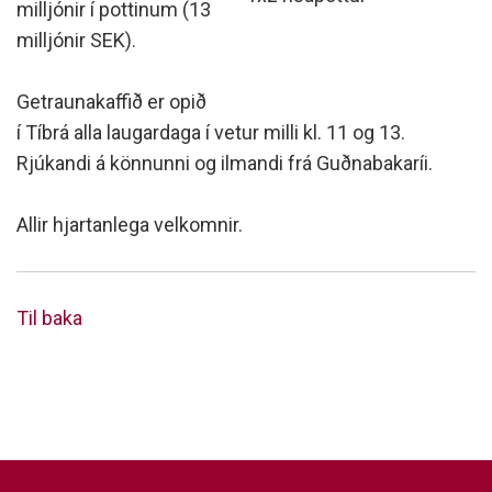
milljónir í pottinum (13
milljónir SEK).
Getraunakaffið er opið
í Tíbrá alla laugardaga í vetur milli kl. 11 og 13.
Rjúkandi á könnunni og ilmandi frá Guðnabakaríi.
Allir hjartanlega velkomnir.
Til baka