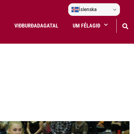
Íslenska
VIÐBURÐADAGATAL
UM FÉLAGIÐ
Frístundaakstur
Nefndir Umf. Selfoss
tjón