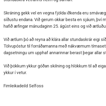
Siðareglur Umf. Selfoss
Umgengnisreglur
Skráning gekk vel en vegna fjölda iðkenda eru smávæg
síðustu endana. Við gerum okkar besta en sjáum, því mi
hafið æfingar mánudaginn 25. ágúst eins og við ætluð
Við ætlum þó að reyna að klára allar stundaskrár eigi s
Tölvupóstur til forráðamanna með nákvæmum tímase
dagsetningu um upphaf annarinnar berast þegar allar st
Við þökkum ykkur góðan skilning og hlökkum til að ei
ykkur í vetur.
Fimleikadeild Selfoss