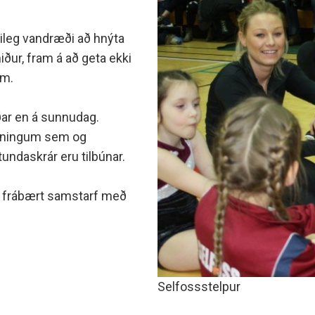
minjanefndar
ileg vandræði að hnýta
ður, fram á að geta ekki
um.
íðar en á sunnudag.
tningum sem og
undaskrár eru tilbúnar.
ga frábært samstarf með
Selfossstelpur