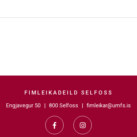
FIMLEIKADEILD SELFOSS
Engjavegur 50
800 Selfoss
fimleikar@umfs.is