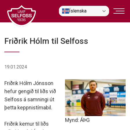
Fara
Íslenska
í
efni
Friðrik Hólm til Selfoss
19.01.2024
Friðrik Hólm Jónsson
hefur gengið til liðs við
Selfoss á samningi út
þetta keppnistímabil.
Mynd: ÁÞG
Friðrik kemur til liðs