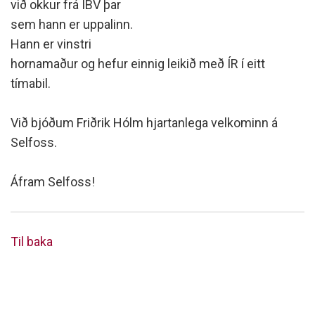
við okkur frá ÍBV þar
sem hann er uppalinn.
Hann er vinstri
hornamaður og hefur einnig leikið með ÍR í eitt
tímabil.
Við bjóðum Friðrik Hólm hjartanlega velkominn á
Selfoss.
Áfram Selfoss!
Til baka