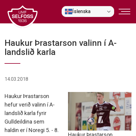
Fara
Íslenska
í
efni
Haukur Þrastarson valinn í A-
landslið karla
14.03.2018
Haukur Þrastarson
hefur verið valinn í A-
landslið karla fyrir
Gulldeildina sem
haldin er í Noregi 5. - 8.
Haukur Þrastarson