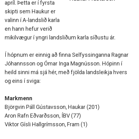
apríl. Þetta er í fyrsta
skipti sem Haukur er
valinn í A-landslið karla
en hann hefur verið
mikilvægur í yngri landsliðum karla síðustu ár.
Í hópnum er einnig að finna Selfyssinganna Ragnar
Jóhannsson og Ómar Inga Magnússon. Hópinn í
heild sinni má sjá hér, með fjölda landsleikja hvers
og eins í sviga:
Markmenn
Björgvin Páll Gústavsson, Haukar (201)
Aron Rafn Eðvarðsson, ÍBV (77)
Viktor Gísli Hallgrímsson, Fram (1)