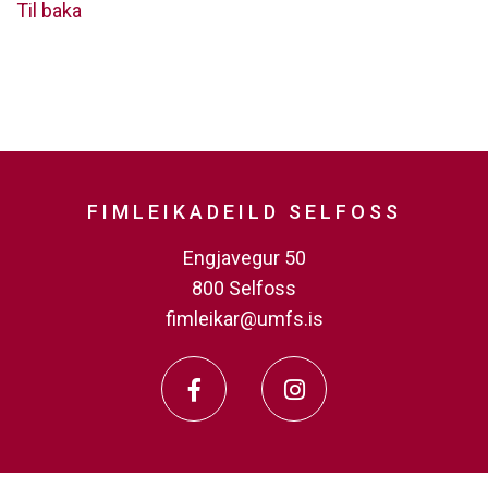
Til baka
FIMLEIKADEILD SELFOSS
Engjavegur 50
800 Selfoss
fimleikar@umfs.is