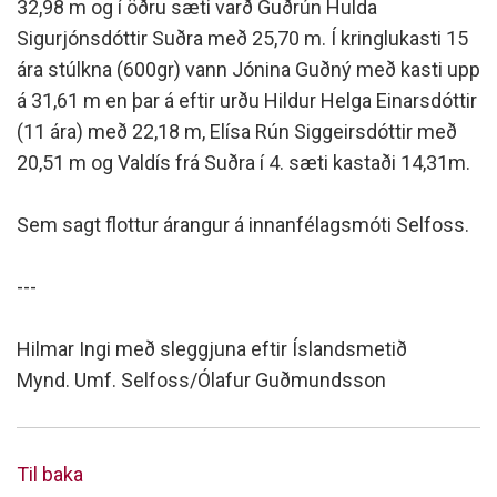
32,98 m og í öðru sæti varð Guðrún Hulda
Sigurjónsdóttir Suðra með 25,70 m. Í kringlukasti 15
ára stúlkna (600gr) vann Jónina Guðný með kasti upp
á 31,61 m en þar á eftir urðu Hildur Helga Einarsdóttir
(11 ára) með 22,18 m, Elísa Rún Siggeirsdóttir með
20,51 m og Valdís frá Suðra í 4. sæti kastaði 14,31m.
Sem sagt flottur árangur á innanfélagsmóti Selfoss.
---
Hilmar Ingi með sleggjuna eftir Íslandsmetið
Mynd. Umf. Selfoss/Ólafur Guðmundsson
Til baka