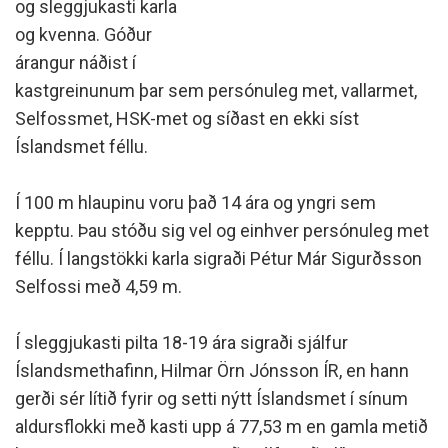
og sleggjukasti karla
og kvenna. Góður
árangur náðist í
kastgreinunum þar sem persónuleg met, vallarmet,
Selfossmet, HSK-met og síðast en ekki síst
Íslandsmet féllu.
Í 100 m hlaupinu voru það 14 ára og yngri sem
kepptu. Þau stóðu sig vel og einhver persónuleg met
féllu. Í langstökki karla sigraði Pétur Már Sigurðsson
Selfossi með 4,59 m.
Í sleggjukasti pilta 18-19 ára sigraði sjálfur
Íslandsmethafinn, Hilmar Örn Jónsson ÍR, en hann
gerði sér lítið fyrir og setti nýtt Íslandsmet í sínum
aldursflokki með kasti upp á 77,53 m en gamla metið