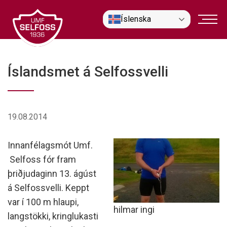
Fara
Íslenska
í
efni
Íslandsmet á Selfossvelli
19.08.2014
Innanfélagsmót Umf.
Selfoss fór fram
þriðjudaginn 13. ágúst
á Selfossvelli. Keppt
var í 100 m hlaupi,
hilmar ingi
langstökki, kringlukasti