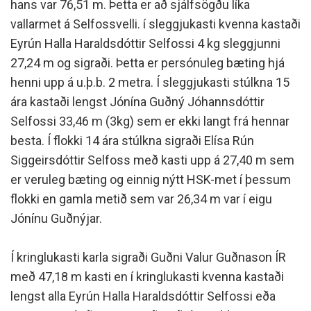
hans var 76,51 m. Þetta er að sjálfsögðu líka
vallarmet á Selfossvelli. í sleggjukasti kvenna kastaði
Eyrún Halla Haraldsdóttir Selfossi 4 kg sleggjunni
27,24 m og sigraði. Þetta er persónuleg bæting hjá
henni upp á u.þ.b. 2 metra. Í sleggjukasti stúlkna 15
ára kastaði lengst Jónína Guðný Jóhannsdóttir
Selfossi 33,46 m (3kg) sem er ekki langt frá hennar
besta. Í flokki 14 ára stúlkna sigraði Elísa Rún
Siggeirsdóttir Selfoss með kasti upp á 27,40 m sem
er veruleg bæting og einnig nýtt HSK-met í þessum
flokki en gamla metið sem var 26,34 m var í eigu
Jónínu Guðnýjar.
Í kringlukasti karla sigraði Guðni Valur Guðnason ÍR
með 47,18 m kasti en í kringlukasti kvenna kastaði
lengst alla Eyrún Halla Haraldsdóttir Selfossi eða