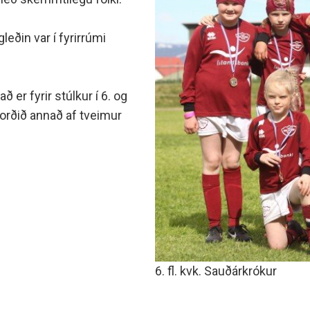
minjanefndar
leðin var í fyrirrúmi
er fyr­ir stúlk­ur í 6. og
ú orðið annað af tveim­ur
6. fl. kvk. Sauðárkrókur