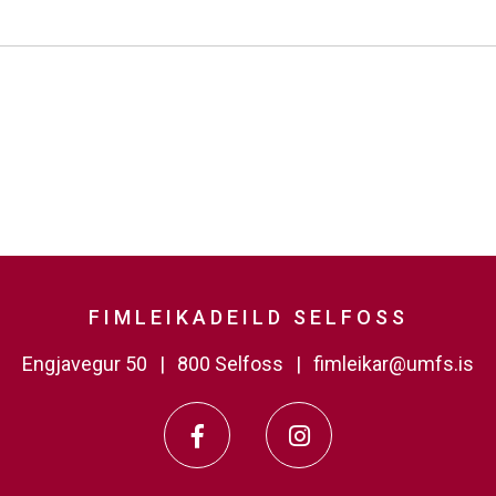
FIMLEIKADEILD SELFOSS
Engjavegur 50
800 Selfoss
fimleikar@umfs.is