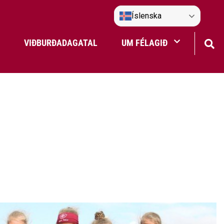
Íslenska
VIÐBURÐADAGATAL
UM FÉLAGIÐ
Frístundaakstur
Nefndir Umf. Selfoss
tjón