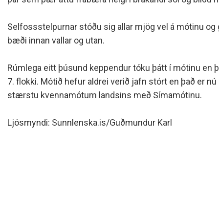
Siðareglur Umf. Selfoss
Umgengnisreglur
Selfossstelpurnar stóðu sig allar mjög vel á mótinu og g
bæði innan vallar og utan.
Rúm­lega eitt þúsund kepp­end­ur tóku þátt í mótinu en það 
7. flokki. Mótið hef­ur aldrei verið jafn stórt en það er n
stærstu kvenna­mót­um lands­ins með Síma­mót­inu.
Ljósmyndi: Sunnlenska.is/Guðmundur Karl