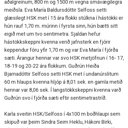
aðalgreinum, 800 m og 1500 m vegna smávægilegra
meiðsla. Eva María Baldursdóttir Selfoss setti
glæsilegt HSK met í 15 ára flokki stúlkna í hástökki er
hún rauf 1,70 m. múrinn í fyrsta sinn, hún bætti sitt
eigið met um tvo sentimetra. Sjaldan hefur
hástökkskeppni kvenna verið jafnsterk en fjórir
keppendur fóru yfir 1,70 m og var Eva María í fjórða
sæti. Árangur hennar var svo HSK metjöfnun í 16- 17,
18-19 og 20-22 ára flokkum. Guðrún Heiða
Bjarnadóttir Selfoss setti HSK met í undanúrslitum
60 m hlaups kvenna hljóp á 8,01 sek. en gamla metið
hennar var 8,06 sek. Í langstökkskeppni kvenna varð
Guðrún svo í fjórða sæti eftir sentimetrastríð.
Karla sveitin HSK/Selfoss í 4x100 m boðhlaupi sem
skipuð var þeim Sindra Seim Heklu, Hákoni Birki,