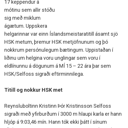
17 keppendur á
mótinu sem allir stóðu
sig með miklum
ágætum. Uppskera
helgarinnar var einn Íslandsmeistaratitill ásamt sjö
HSK metum, þremur HSK metjöfnunum og þó
nokkrum persónulegum bætingum. Uppistaðan í
liðinu um helgina voru unglingar sem voru í
eldlínunnu á dögunum á MÍ 15 – 22 ára þar sem
HSK/Selfoss sigraði eftirminnilega.
Titill og nokkur HSK met
Reynsluboltinn Kristinn Þór Kristinsson Selfoss
sigraði með yfirburðum í 3000 m hlaupi karla er hann
hljóp á 9:03,46 mín. Hann tók ekki þátt í sínum