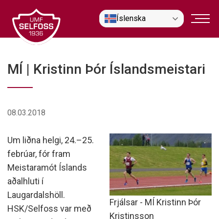
Fara
Íslenska
í
efni
MÍ | Kristinn Þór Íslandsmeistari
08.03.2018
Um liðna helgi, 24.–25.
febrúar, fór fram
Meistaramót Íslands
aðalhluti í
Laugardalshöll.
Frjálsar - MÍ Kristinn Þór
HSK/Selfoss var með
Kristinsson