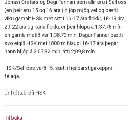
Jónasi Grétars og Degi Fannari sem allir eru í Selfoss
(en þeir eru 15 og 16 ára ) hljóp mjög vel og bætti
viku gamalt HSK met sitt í 16-17 ára flokki, 18-19 ára,
20-22 ára og karla flokki, er þeir hlupu á 1:37,78 mín
en gamla metið var 1:38,73 mín. Dagur Fannar bætti
svo eigið HSK met í 800 m hlaupi 16-17 ára þegar
hann hljóp á 2:07,82 mín, átti 2;09,8 mín.
HSK/Selfoss varð í 5. sæti í heildarstigakeppni
félaga.
Úr fréttabréfi HSK
Til baka