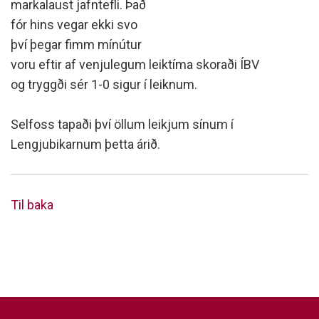
markalaust jafntefli. Það
fór hins vegar ekki svo
því þegar fimm mínútur
voru eftir af venjulegum leiktíma skoraði ÍBV
og tryggði sér 1-0 sigur í leiknum.
Selfoss tapaði því öllum leikjum sínum í
Lengjubikarnum þetta árið.
Til baka