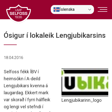
Fara
Íslenska
í
efni
Ósigur í lokaleik Lengjubikarsins
18.04.2016
Selfoss fékk ÍBV í
heimsókn í A-deild
Lengjubikars kvenna á
laugardag. Ekkert mark
var skorað í fyrri hálfleik
Lengjubikarinn_logo
og lengi vel stefndi í