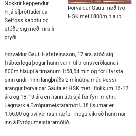
Nokkrir keppendur
Þorvaldur Gauti með tvö
Frjálsíþróttadeildar
HSK met í 800m hlaupi
Selfoss kepptu og
stóðu sig með mikilli
prýði.
Þorvaldur Gauti Hafsteinsson, 17 ára, stóð sig
frábærlega þegar hann vann til bronsverðlauna í
800m hlaupi á tímanum 1:58,54 mín og fór í fyrsta
sinn undir hinn langþráða 2 mínútna múr. Þessi
árangur Þorvaldar Gauta er HSK met í flokkum 16-17
ára og 18-19 ára en hann átti sjálfur fyrri metin.
Lágmark á Evrópumeistaramót U18 í sumar er
1:56,00 og því vel raunhæfur möguleiki að hann nái
inn á Evrópumeistaramótið.