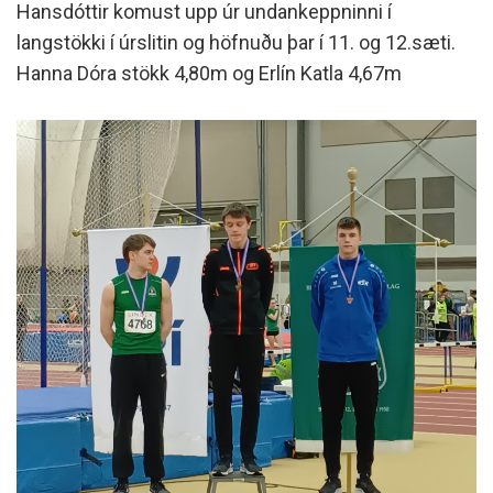
Hansdóttir komust upp úr undankeppninni í
langstökki í úrslitin og höfnuðu þar í 11. og 12.sæti.
Hanna Dóra stökk 4,80m og Erlín Katla 4,67m