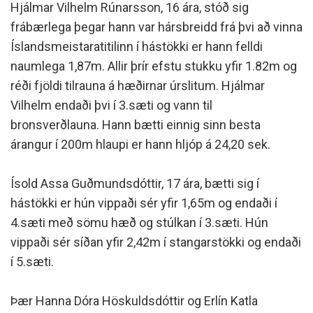
Hjálmar Vilhelm Rúnarsson, 16 ára, stóð sig
frábærlega þegar hann var hársbreidd frá þvi að vinna
Íslandsmeistaratitilinn í hástökki er hann felldi
naumlega 1,87m. Allir þrír efstu stukku yfir 1.82m og
réði fjöldi tilrauna á hæðirnar úrslitum. Hjálmar
Vilhelm endaði þvi í 3.sæti og vann til
bronsverðlauna. Hann bætti einnig sinn besta
árangur í 200m hlaupi er hann hljóp á 24,20 sek.
Ísold Assa Guðmundsdóttir, 17 ára, bætti sig í
hástökki er hún vippaði sér yfir 1,65m og endaði í
4.sæti með sömu hæð og stúlkan í 3.sæti. Hún
vippaði sér síðan yfir 2,42m í stangarstökki og endaði
í 5.sæti.
Þær Hanna Dóra Höskuldsdóttir og Erlín Katla