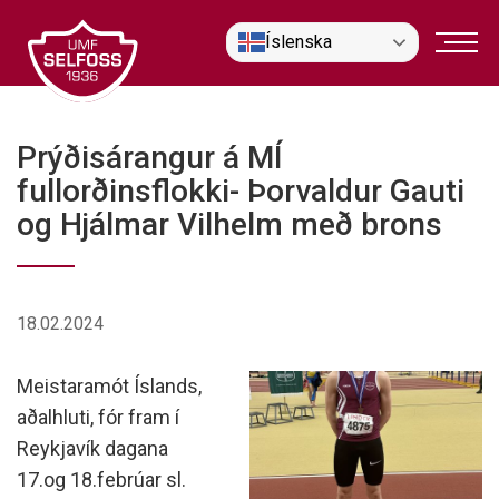
Fara
Íslenska
í
efni
Prýðisárangur á MÍ
fullorðinsflokki- Þorvaldur Gauti
og Hjálmar Vilhelm með brons
18.02.2024
Meistaramót Íslands,
aðalhluti, fór fram í
Reykjavík dagana
17.og 18.febrúar sl.