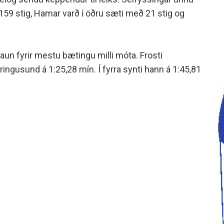
minjanefndar
159 stig, Hamar varð í öðru sæti með 21 stig og
laun fyrir mestu bætingu milli móta. Frosti
ingusund á 1:25,28 mín. Í fyrra synti hann á 1:45,81