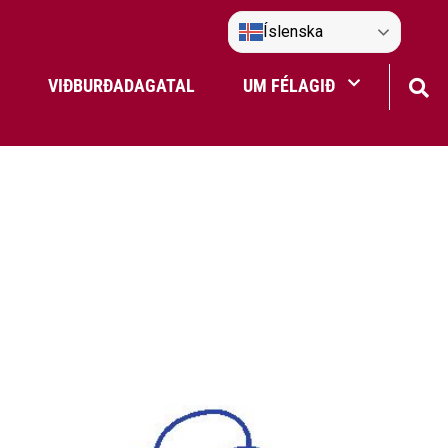
Íslenska
VIÐBURÐADAGATAL
UM FÉLAGIÐ
Frístundaakstur
Nefndir Umf. Selfoss
tjón