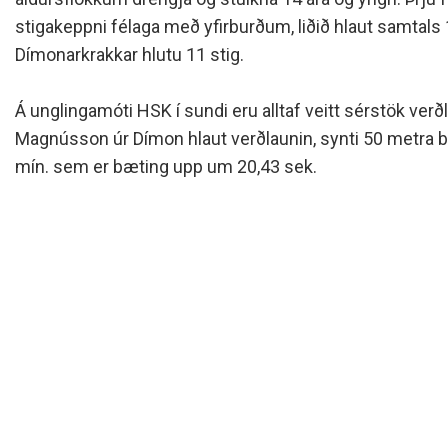
Siðareglur Umf. Selfoss
stigakeppni félaga með yfirburðum, liðið hlaut samtals 
Umgengnisreglur
Dímonarkrakkar hlutu 11 stig.
Á unglingamóti HSK í sundi eru alltaf veitt sérstök verð
Magnússon úr Dímon hlaut verðlaunin, synti 50 metra br
mín. sem er bæting upp um 20,43 sek.