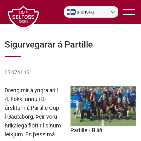
Fara
Íslenska
í
efni
Sigurvegarar á Partille
07.07.2015
Drengirnir á yngra ári í
4. flokki unnu í B-
úrslitum á Partille Cup
í Gautaborg. Þeir voru
hrikalega flottir í sínum
Partille - B lið
leikjum. En þess má