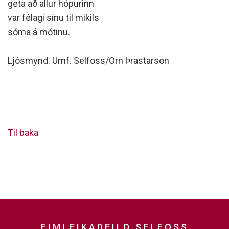
geta að allur hópurinn
var félagi sínu til mikils
sóma á mótinu.
Ljósmynd. Umf. Selfoss/Örn Þrastarson
Til baka
FIMLEIKADEILD SELFOSS