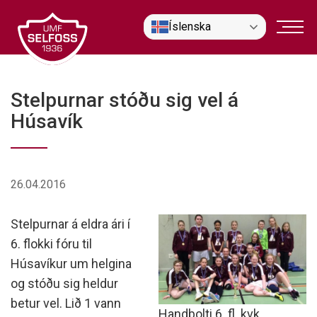
Fara
Íslenska
í
efni
Stelpurnar stóðu sig vel á
Húsavík
26.04.2016
Stelpurnar á eldra ári í
6. flokki fóru til
Húsavíkur um helgina
og stóðu sig heldur
betur vel. Lið 1 vann
Handbolti 6. fl. kvk.