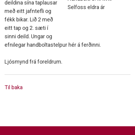
deildina sína taplausar
Selfoss eldra ár
með eitt jafntefli og
fékk bikar. Lið 2 með
eitt tap og 2. sæti í
sinni deild. Ungar og
efnilegar handboltastelpur hér á ferðinni.
Ljósmynd frá foreldrum.
Til baka