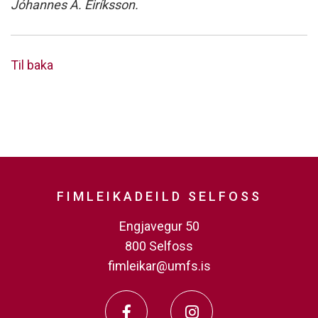
Jóhannes Á. Eiríksson.
Til baka
FIMLEIKADEILD SELFOSS
Engjavegur 50
800 Selfoss
fimleikar@umfs.is