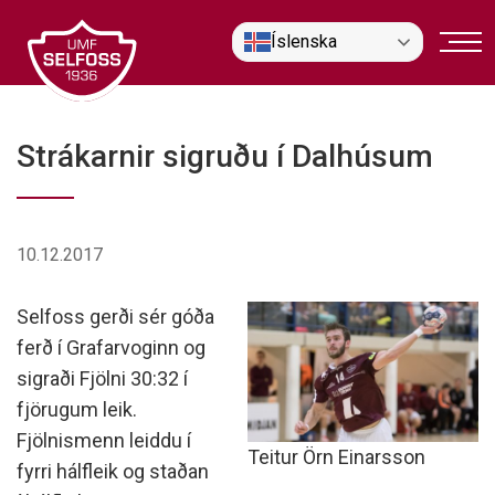
Fara
Íslenska
í
efni
Strákarnir sigruðu í Dalhúsum
10.12.2017
Selfoss gerði sér góða
ferð í Grafarvoginn og
sigraði Fjölni 30:32 í
fjörugum leik.
Fjölnismenn leiddu í
Teitur Örn Einarsson
fyrri hálfleik og staðan