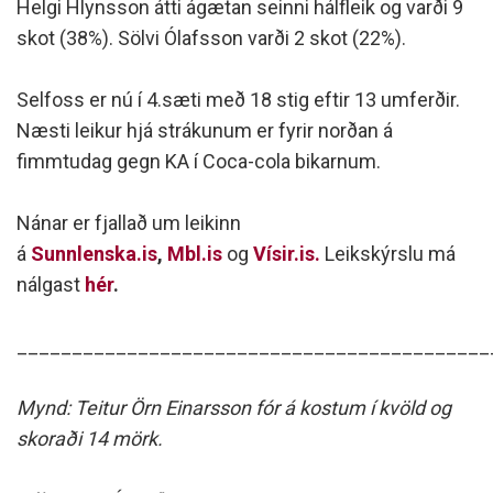
Helgi Hlynsson átti ágætan seinni hálfleik og varði 9
skot (38%). Sölvi Ólafsson varði 2 skot (22%).
Selfoss er nú í 4.sæti með 18 stig eftir 13 umferðir.
Næsti leikur hjá strákunum er fyrir norðan á
fimmtudag gegn KA í Coca-cola bikarnum.
Nánar er fjallað um leikinn
á
Sunnlenska.is
,
Mbl.is
og
Vísir.is.
Leikskýrslu má
nálgast
hér
.
___________________________________________
Mynd: Teitur Örn Einarsson fór á kostum í kvöld og
skoraði 14 mörk.