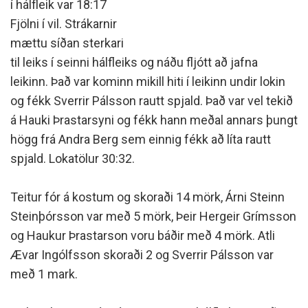
í hálfleik var 18:17
Fjölni í vil. Strákarnir
mættu síðan sterkari
til leiks í seinni hálfleiks og náðu fljótt að jafna
leikinn. Það var kominn mikill hiti í leikinn undir lokin
og fékk Sverrir Pálsson rautt spjald. Það var vel tekið
á Hauki Þrastarsyni og fékk hann meðal annars þungt
högg frá Andra Berg sem einnig fékk að líta rautt
spjald. Lokatölur 30:32.
Teitur fór á kostum og skoraði 14 mörk, Árni Steinn
Steinþórsson var með 5 mörk, Þeir Hergeir Grímsson
og Haukur Þrastarson voru báðir með 4 mörk. Atli
Ævar Ingólfsson skoraði 2 og Sverrir Pálsson var
með 1 mark.