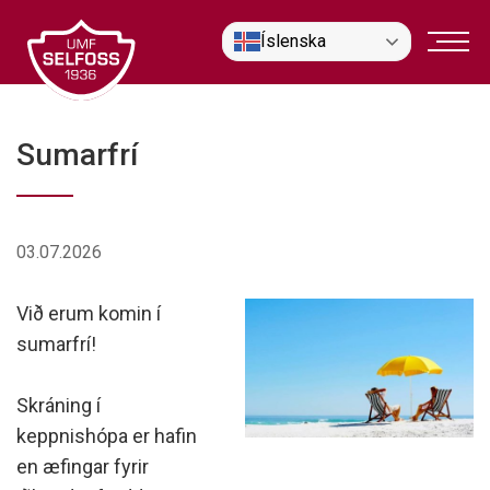
Fara
Íslenska
í
efni
Sumarfrí
03.07.2026
Við erum komin í
sumarfrí!
Skráning í
keppnishópa er hafin
en æfingar fyrir