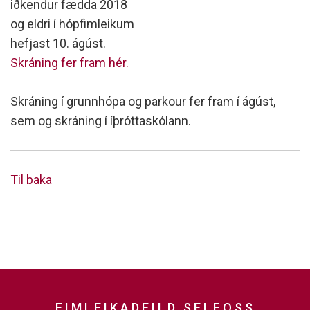
iðkendur fædda 2018
og eldri í hópfimleikum
hefjast 10. ágúst.
Skráning fer fram hér.
Skráning í grunnhópa og parkour fer fram í ágúst,
sem og skráning í íþróttaskólann.
Til baka
FIMLEIKADEILD SELFOSS