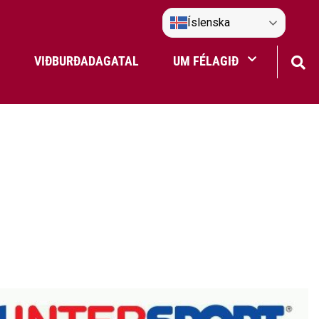
Íslenska
VIÐBURÐADAGATAL
UM FÉLAGIÐ
Frístundaakstur
Nefndir Umf. Selfoss
tjón