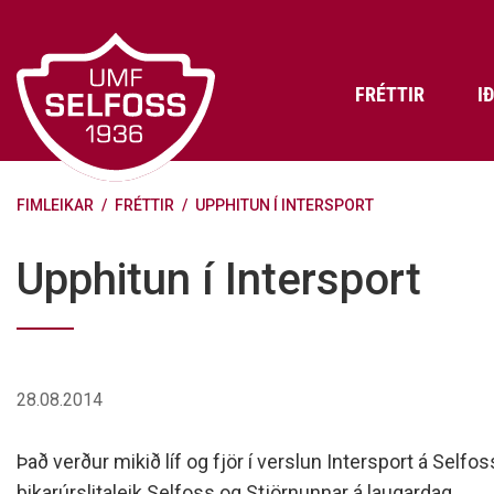
Fara
í
efni
FRÉTTIR
I
FIMLEIKAR
/
FRÉTTIR
/
UPPHITUN Í INTERSPORT
Frádráttarbærir styrkir til
Skráning iðkenda á Abler
Aðalstjórn Umf. Selfoss
íþróttafélaga
Lög, reglur og stefnur félagsins
Æfingatö
Skrifstof
Viðurken
Upphitun í Intersport
Fræðslu- og forvarnarstefna Umf.
Björns Bl
Selfoss
Heiðursfél
Æfingagjöld
Frístund
Jafnréttisáætlun Umf. Selfoss
Íþróttafó
Lög Umf. Selfoss
UMFÍ bikar
28.08.2014
Persónuverndarstefna Umf.
Selfoss
Það verður mikið líf og fjör í verslun Intersport á Selfos
Reglugerð um fjáraflanir
bikarúrslitaleik Selfoss og Stjörnunnar á laugardag.