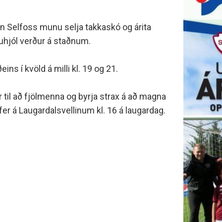
minjanefndar
nn Selfoss munu selja takkaskó og árita
kkuhjól verður á staðnum.
ns í kvöld á milli kl. 19 og 21.
til að fjölmenna og byrja strax á að magna
r á Laugardalsvellinum kl. 16 á laugardag.