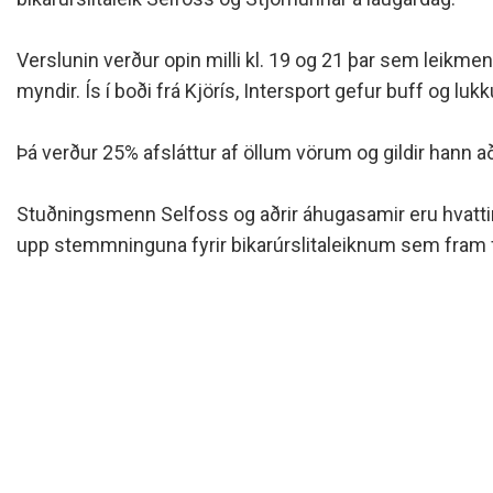
Siðareglur Umf. Selfoss
Umgengnisreglur
Verslunin verður opin milli kl. 19 og 21 þar sem leikme
myndir. Ís í boði frá Kjörís, Intersport gefur buff og lu
Þá verður 25% afsláttur af öllum vörum og gildir hann aðei
Stuðningsmenn Selfoss og aðrir áhugasamir eru hvattir 
upp stemmninguna fyrir bikarúrslitaleiknum sem fram fe