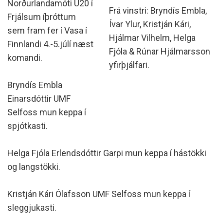
Norðurlandamóti U20 í
Frá vinstri: Bryndís Embla,
Frjálsum íþróttum
Ívar Ylur, Kristján Kári,
sem fram fer í Vasa í
Hjálmar Vilhelm, Helga
Finnlandi 4.-5.júlí næst
Fjóla & Rúnar Hjálmarsson
komandi.
yfirþjálfari.
Bryndís Embla
Einarsdóttir UMF
Selfoss mun keppa í
spjótkasti.
Helga Fjóla Erlendsdóttir Garpi mun keppa í hástökki
og langstökki.
Kristján Kári Ólafsson UMF Selfoss mun keppa í
sleggjukasti.