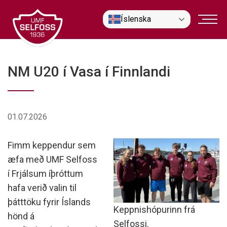
Fara
Íslenska
í
efni
NM U20 í Vasa í Finnlandi
01.07.2026
Fimm keppendur sem
æfa með UMF Selfoss
í Frjálsum íþróttum
hafa verið valin til
þátttöku fyrir Íslands
Keppnishópurinn frá
hönd á
Selfossi.