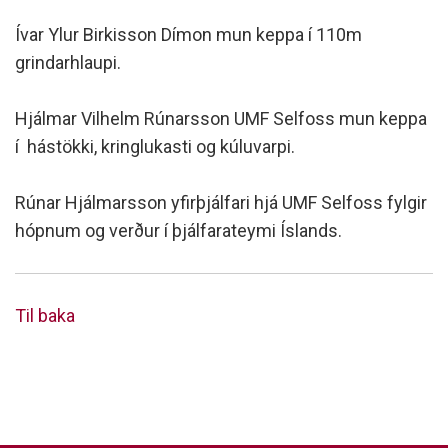
Ívar Ylur Birkisson Dímon mun keppa í 110m
grindarhlaupi.
Hjálmar Vilhelm Rúnarsson UMF Selfoss mun keppa
í hástökki, kringlukasti og kúluvarpi.
Rúnar Hjálmarsson yfirþjálfari hjá UMF Selfoss fylgir
hópnum og verður í þjálfarateymi Íslands.
Til baka