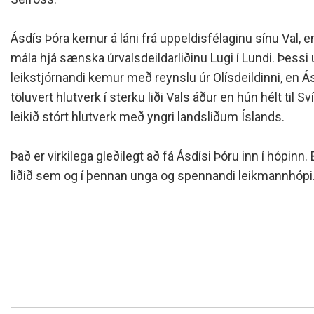
Siðareglur Umf. Selfoss
Umgengnisreglur
Ásdís Þóra kemur á láni frá uppeldisfélaginu sínu Val, e
mála hjá sænska úrvalsdeildarliðinu Lugi í Lundi. Þessi 
leikstjórnandi kemur með reynslu úr Olísdeildinni, en 
töluvert hlutverk í sterku liði Vals áður en hún hélt til S
leikið stórt hlutverk með yngri landsliðum Íslands.
Það er virkilega gleðilegt að fá Ásdísi Þóru inn í hópinn
liðið sem og í þennan unga og spennandi leikmannhópi