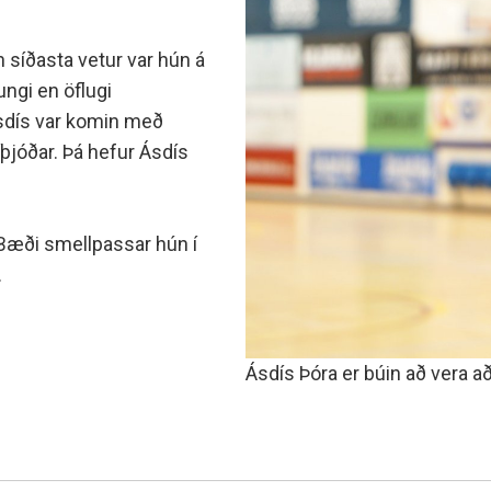
minjanefndar
n síðasta vetur var hún á
ungi en öflugi
Ásdís var komin með
víþjóðar. Þá hefur Ásdís
. Bæði smellpassar hún í
.
Ásdís Þóra er búin að vera að 