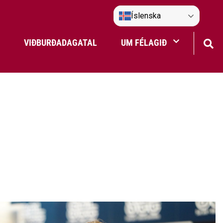
Íslenska
VIÐBURÐADAGATAL
UM FÉLAGIÐ
Frístundaakstur
Nefndir Umf. Selfoss
tjón