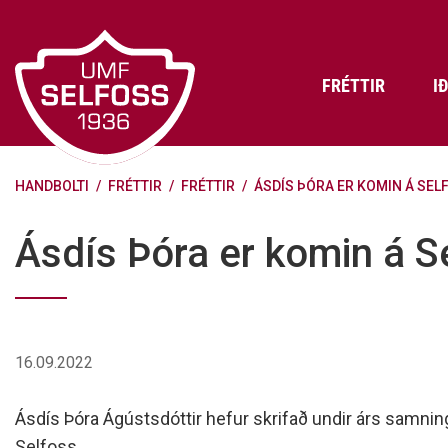
Fara
í
efni
FRÉTTIR
I
HANDBOLTI
/
FRÉTTIR
/
FRÉTTIR
/
ÁSDÍS ÞÓRA ER KOMIN Á SEL
Frádráttarbærir styrkir til
Skráning iðkenda á Abler
Aðalstjórn Umf. Selfoss
íþróttafélaga
Lög, reglur og stefnur félagsins
Æfingatö
Skrifstof
Viðurken
Ásdís Þóra er komin á S
Fræðslu- og forvarnarstefna Umf.
Björns Bl
Selfoss
Heiðursfél
Æfingagjöld
Frístund
Jafnréttisáætlun Umf. Selfoss
Íþróttafó
Lög Umf. Selfoss
UMFÍ bikar
16.09.2022
Persónuverndarstefna Umf.
Selfoss
Ásdís Þóra Ágústsdóttir hefur skrifað undir árs samnin
Reglugerð um fjáraflanir
Selfoss.