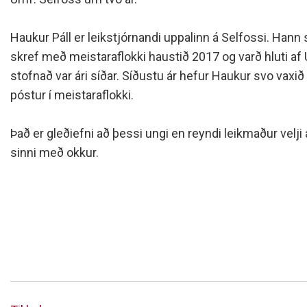
Siðareglur Umf. Selfoss
Umgengnisreglur
Haukur Páll er leikstjórnandi uppalinn á Selfossi. Hann s
skref með meistaraflokki haustið 2017 og varð hluti af 
stofnað var ári síðar. Síðustu ár hefur Haukur svo vaxið
póstur í meistaraflokki.
Það er gleðiefni að þessi ungi en reyndi leikmaður velji
sinni með okkur.