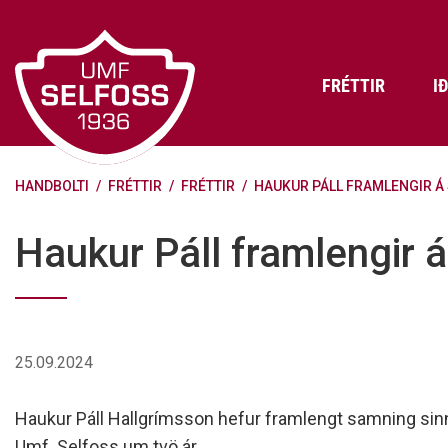
Fara
í
efni
FRÉTTIR
I
HANDBOLTI
/
FRÉTTIR
/
FRÉTTIR
/
HAUKUR PÁLL FRAMLENGIR Á
Frádráttarbærir styrkir til
Skráning iðkenda á Abler
Aðalstjórn Umf. Selfoss
íþróttafélaga
Lög, reglur og stefnur félagsins
Æfingatö
Skrifstof
Viðurken
Haukur Páll framlengir á
Fræðslu- og forvarnarstefna Umf.
Björns Bl
Selfoss
Heiðursfél
Æfingagjöld
Frístund
Jafnréttisáætlun Umf. Selfoss
Íþróttafó
Lög Umf. Selfoss
UMFÍ bikar
25.09.2024
Persónuverndarstefna Umf.
Selfoss
Haukur Páll Hallgrímsson hefur framlengt samning sinn
Reglugerð um fjáraflanir
Umf. Selfoss um tvö ár.