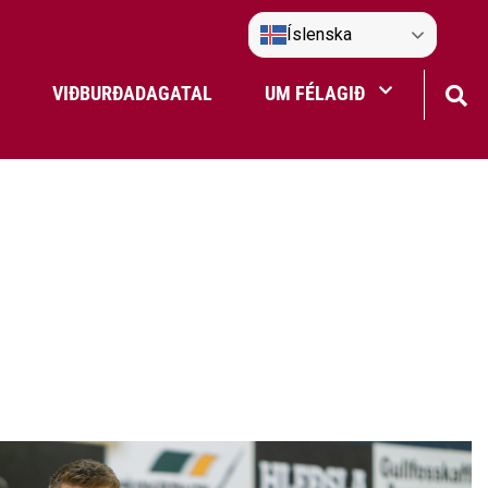
Íslenska
VIÐBURÐADAGATAL
UM FÉLAGIÐ
Frístundaakstur
Nefndir Umf. Selfoss
tjón