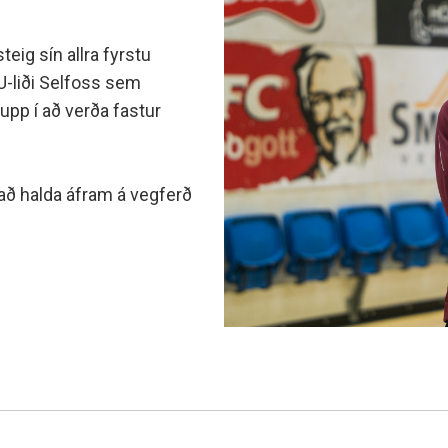
minjanefndar
teig sín allra fyrstu
U-liði Selfoss sem
 upp í að verða fastur
 að halda áfram á vegferð