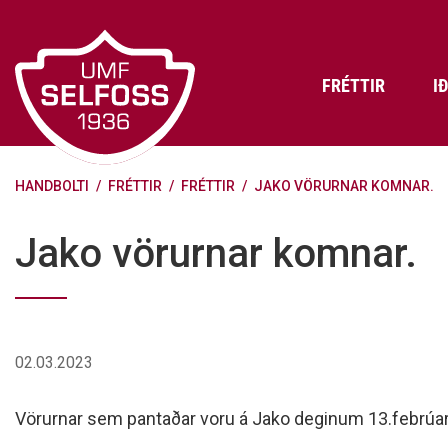
Fara
í
efni
FRÉTTIR
I
HANDBOLTI
/
FRÉTTIR
/
FRÉTTIR
/
JAKO VÖRURNAR KOMNAR.
Frádráttarbærir styrkir til
Skráning iðkenda á Abler
Aðalstjórn Umf. Selfoss
íþróttafélaga
Lög, reglur og stefnur félagsins
Æfingatö
Skrifstof
Viðurken
Jako vörurnar komnar.
Fræðslu- og forvarnarstefna Umf.
Björns Bl
Selfoss
Heiðursfél
Æfingagjöld
Frístund
Jafnréttisáætlun Umf. Selfoss
Íþróttafó
Lög Umf. Selfoss
UMFÍ bikar
02.03.2023
Persónuverndarstefna Umf.
Selfoss
Vörurnar sem pantaðar voru á Jako deginum 13.febrúar 
Reglugerð um fjáraflanir