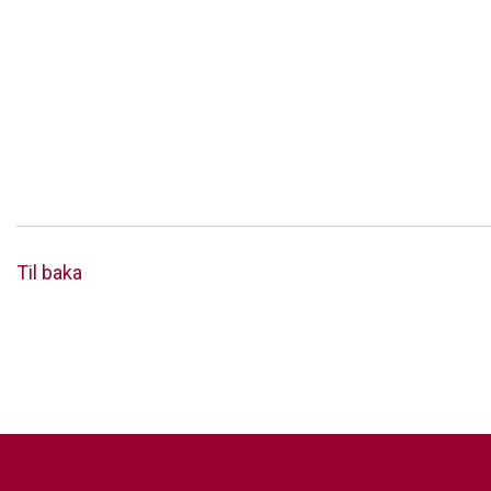
Siðareglur Umf. Selfoss
Umgengnisreglur
Til baka