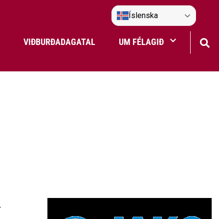
Íslenska
VIÐBURÐADAGATAL
UM FÉLAGIÐ
Frístundaakstur
Nefndir Umf. Selfoss
tjón
.