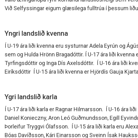
Siðareglur Umf. Selfoss
Við Selfyssingar eigum glæsilega fulltrúa í þessum lið
Umgengnisreglur
Yngri landslið kvenna
Í U-19 ára liði kvenna eru systurnar Adela Eyrún og Á
sem og Hulda Hrönn Bragadóttir. Í U-17 ára liði kvenna 
Tyrfingsdóttir og Inga Dís Axelsdóttir. Í U-16 ára liði kve
Eiríksdóttir Í U-15 ára liði kvenna er Hjördís Gauja Kjart
Ygri landslið karla
Í U-17 ára liði karla er Ragnar Hilmarsson. Í U-16 ára lið
Daniel Konieczny, Aron Leó Guðmundsson, Egill Eyvind
Þorleifur Tryggvi Ólafsson. Í U-15 ára liði karla eru Al
Bóas Davíðsson, Kári Einarsson og Sveinn Ísak Haukss