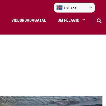
Íslenska
VIÐBURÐADAGATAL
UM FÉLAGIÐ
Frístundaakstur
Nefndir Umf. Selfoss
tjón