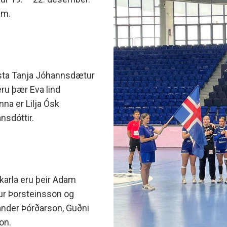
minjanefndar
um.
gústa Tanja Jóhannsdætur
eru þær Eva lind
nna er Lilja Ósk
ansdóttir.
i karla eru þeir Adam
ur Þorsteinsson og
exander Þórðarson, Guðni
on.