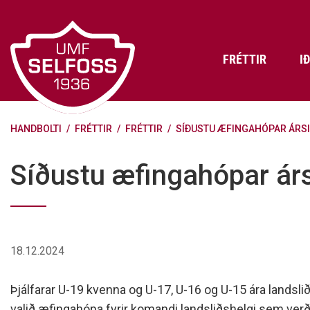
Fara
í
efni
FRÉTTIR
I
HANDBOLTI
/
FRÉTTIR
/
FRÉTTIR
/
SÍÐUSTU ÆFINGAHÓPAR ÁRSI
Frádráttarbærir styrkir til
Skráning iðkenda á Abler
Aðalstjórn Umf. Selfoss
íþróttafélaga
Lög, reglur og stefnur félagsins
Æfingatö
Skrifstof
Viðurken
Síðustu æfingahópar árs
Fræðslu- og forvarnarstefna Umf.
Björns Bl
Selfoss
Heiðursfél
Æfingagjöld
Frístund
Jafnréttisáætlun Umf. Selfoss
Íþróttafó
Lög Umf. Selfoss
UMFÍ bikar
18.12.2024
Persónuverndarstefna Umf.
Selfoss
Þjálfarar U-19 kvenna og U-17, U-16 og U-15 ára landsli
Reglugerð um fjáraflanir
valið æfingahópa fyrir komandi landsliðshelgi sem ver