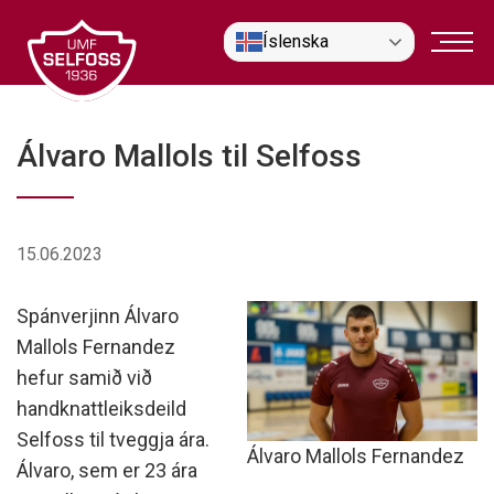
Fara
Íslenska
í
efni
Álvaro Mallols til Selfoss
15.06.2023
Spánverjinn Álvaro
Mallols Fernandez
hefur samið við
handknattleiksdeild
Selfoss til tveggja ára.
Álvaro Mallols Fernandez
Álvaro, sem er 23 ára