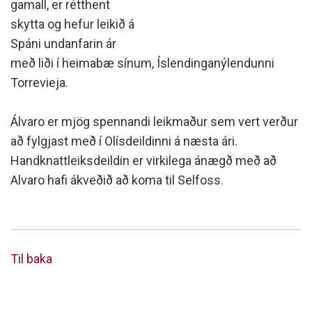
gamall, er rétthent
skytta og hefur leikið á
Spáni undanfarin ár
með liði í heimabæ sínum, Íslendinganýlendunni
Torrevieja.
Álvaro er mjög spennandi leikmaður sem vert verður
að fylgjast með í Olísdeildinni á næsta ári.
Handknattleiksdeildin er virkilega ánægð með að
Alvaro hafi ákveðið að koma til Selfoss.
Til baka