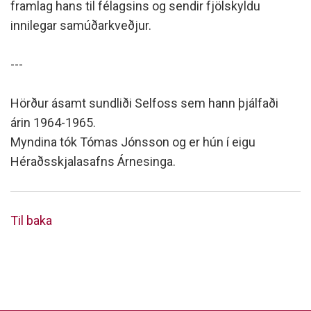
framlag hans til félagsins og sendir fjölskyldu
innilegar samúðarkveðjur.
---
Hörður ásamt sundliði Selfoss sem hann þjálfaði
árin 1964-1965.
Myndina tók Tómas Jónsson og er hún í eigu
Héraðsskjalasafns Árnesinga.
Til baka