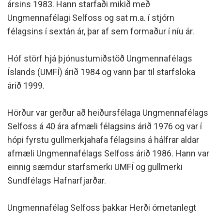
ársins 1983. Hann starfaði mikið með
Ungmennafélagi Selfoss og sat m.a. í stjórn
félagsins í sextán ár, þar af sem formaður í níu ár.
Hóf störf hjá þjónustumiðstöð Ungmennafélags
Íslands (UMFÍ) árið 1984 og vann þar til starfsloka
árið 1999.
Hörður var gerður að heiðursfélaga Ungmennafélags
Selfoss á 40 ára afmæli félagsins árið 1976 og var í
hópi fyrstu
gullmerkjahafa félagsins á hálfrar aldar
afmæli Ungmennafélags Selfoss árið 1986. Hann var
einnig
sæmdur starfsmerki UMFÍ og gullmerki
Sundfélags Hafnarfjarðar.
Ungmennafélag Selfoss þakkar Herði ómetanlegt