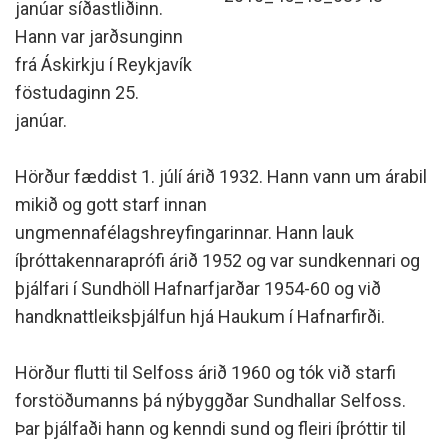
janúar síðastliðinn.
Hann var jarðsunginn
frá Áskirkju í Reykjavík
föstudaginn 25.
janúar.
Hörður fæddist 1. júlí árið 1932. Hann vann um árabil
mikið og gott starf innan
ungmennafélagshreyfingarinnar. Hann lauk
íþróttakennaraprófi árið 1952 og var sundkennari og
þjálfari í Sundhöll Hafnarfjarðar 1954-60 og við
handknattleiksþjálfun hjá Haukum í Hafnarfirði.
Hörður flutti til Selfoss árið 1960 og tók við starfi
forstöðumanns þá nýbyggðar Sundhallar Selfoss.
Þar þjálfaði hann og kenndi sund og fleiri íþróttir til