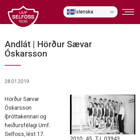
Fara
Íslenska
í
efni
Andlát | Hörður Sævar
Óskarsson
28.01.2019
Hörður Sævar
Óskarsson
íþróttakennari og
heiðursfélagi Umf.
Selfoss, lést 17.
2010_45_TJ_03943