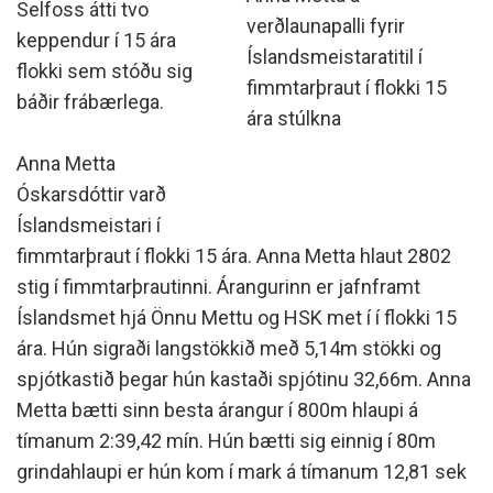
Selfoss átti tvo
verðlaunapalli fyrir
keppendur í 15 ára
Íslandsmeistaratitil í
flokki sem stóðu sig
fimmtarþraut í flokki 15
báðir frábærlega.
ára stúlkna
Anna Metta
Óskarsdóttir varð
Íslandsmeistari í
fimmtarþraut í flokki 15 ára. Anna Metta hlaut 2802
stig í fimmtarþrautinni. Árangurinn er jafnframt
Íslandsmet hjá Önnu Mettu og HSK met í í flokki 15
ára. Hún sigraði langstökkið með 5,14m stökki og
spjótkastið þegar hún kastaði spjótinu 32,66m. Anna
Metta bætti sinn besta árangur í 800m hlaupi á
tímanum 2:39,42 mín. Hún bætti sig einnig í 80m
grindahlaupi er hún kom í mark á tímanum 12,81 sek