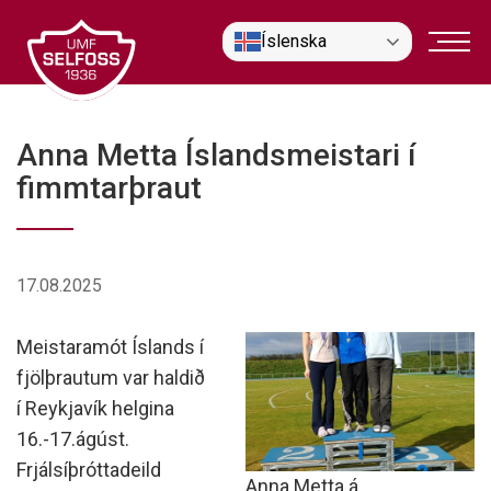
Fara
Íslenska
í
efni
Anna Metta Íslandsmeistari í
fimmtarþraut
17.08.2025
Meistaramót Íslands í
fjölþrautum var haldið
í Reykjavík helgina
16.-17.ágúst.
Frjálsíþróttadeild
Anna Metta á