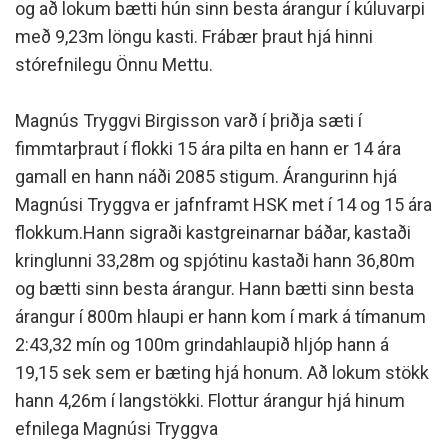
og að lokum bætti hún sinn besta árangur í kúluvarpi
með 9,23m löngu kasti. Frábær þraut hjá hinni
stórefnilegu Önnu Mettu.
Magnús Tryggvi Birgisson varð í þriðja sæti í
fimmtarþraut í flokki 15 ára pilta en hann er 14 ára
gamall en hann náði 2085 stigum. Árangurinn hjá
Magnúsi Tryggva er jafnframt HSK met í 14 og 15 ára
flokkum.Hann sigraði kastgreinarnar báðar, kastaði
kringlunni 33,28m og spjótinu kastaði hann 36,80m
og bætti sinn besta árangur. Hann bætti sinn besta
árangur í 800m hlaupi er hann kom í mark á tímanum
2:43,32 mín og 100m grindahlaupið hljóp hann á
19,15 sek sem er bæting hjá honum. Að lokum stökk
hann 4,26m í langstökki. Flottur árangur hjá hinum
efnilega Magnúsi Tryggva