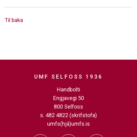
Til baka
UMF SELFOSS 1936
Handbolti
Engjavegi 50
800 Selfoss
s. 482 4822 (skrifstofa)
umfs(hjá)umfs.is