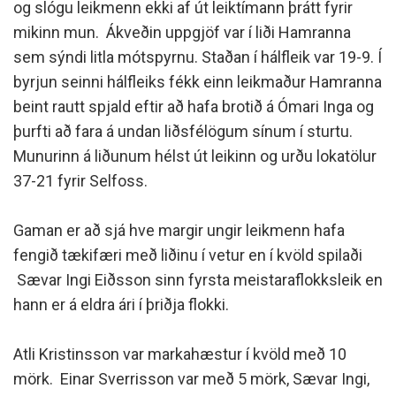
og slógu leikmenn ekki af út leiktímann þrátt fyrir
mikinn mun. Ákveðin uppgjöf var í liði Hamranna
sem sýndi litla mótspyrnu. Staðan í hálfleik var 19-9. Í
byrjun seinni hálfleiks fékk einn leikmaður Hamranna
beint rautt spjald eftir að hafa brotið á Ómari Inga og
þurfti að fara á undan liðsfélögum sínum í sturtu.
Munurinn á liðunum hélst út leikinn og urðu lokatölur
37-21 fyrir Selfoss.
Gaman er að sjá hve margir ungir leikmenn hafa
fengið tækifæri með liðinu í vetur en í kvöld spilaði
Sævar Ingi Eiðsson sinn fyrsta meistaraflokksleik en
hann er á eldra ári í þriðja flokki.
Atli Kristinsson var markahæstur í kvöld með 10
mörk. Einar Sverrisson var með 5 mörk, Sævar Ingi,