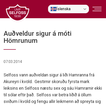
Fara
Íslenska
í
efni
Auðveldur sigur á móti
Hömrunum
07.03.2014
Selfoss vann auðveldan sigur á liði Hamranna frá
Akureyri í kvöld. Gestirnir skoruðu fyrsta mark
leiksins en Selfoss næstu sex og sáu Hamrarnir ekki
til sólar eftir það. Selfoss var betra liðið á öllum
sviðum í kvöld og fengu allir leikmenn að spreyta sig