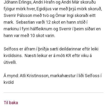
Jóhann Erlings, Andri Hrafn og Andri Már skoruðu
fjögur mörk hver, Egidijus var með þrjú mörk skoruð,
Sverrir Pálsson með tvö og Ómar Ingi skoraði eitt
mark. Sebastian varði 12 skot en hann stóð í
markinu í fyrri hálfleiknum og Sverrir í þeim síðari en
hann var með 10 skot varin.
Selfoss er áfram í þriðja sæti deildarinnar eftir leiki
kvöldsins. Næsti leikur er á móti KR eftir viku á
útivelli.
Á mynd: Atli Kristinsson, markahæstur í liði Selfoss í
kvöld
Til baka