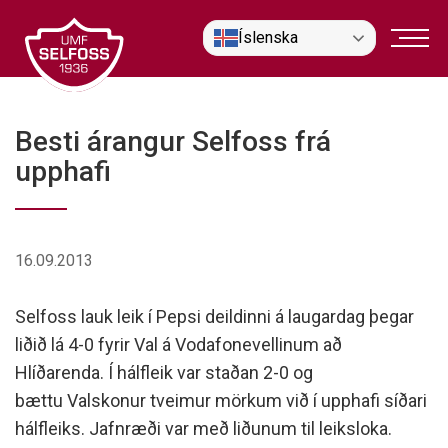
Fara
Íslenska
í
efni
Besti árangur Selfoss frá
upphafi
16.09.2013
Selfoss lauk leik í Pepsi deildinni á laugardag þegar
liðið lá 4-0 fyrir Val á Vodafonevellinum að
Hlíðarenda. Í hálfleik var staðan 2-0 og
bættu Valskonur tveimur mörkum við í upphafi síðari
hálfleiks. Jafnræði var með liðunum til leiksloka.