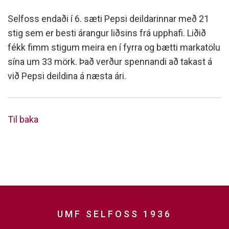
Selfoss endaði í 6. sæti Pepsi deildarinnar með 21
stig sem er besti árangur liðsins frá upphafi. Liðið
fékk fimm stigum meira en í fyrra og bætti markatölu
sína um 33 mörk. Það verður spennandi að takast á
við Pepsi deildina á næsta ári.
Til baka
UMF SELFOSS 1936