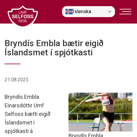
Fara
Íslenska
í
efni
Bryndís Embla bætir eigið
Íslandsmet í spjótkasti
21.08.2025
Bryndís Embla
Einarsdóttir Umf
Selfoss bætti eigið
Íslandsmet í
spjótkasti á
Bryndís Embla