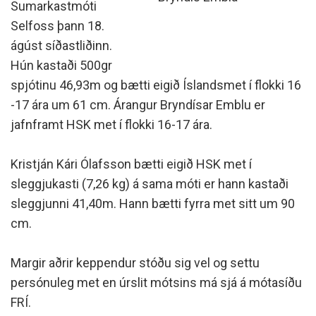
Sumarkastmóti
Selfoss þann 18.
ágúst síðastliðinn.
Hún kastaði 500gr
spjótinu 46,93m og bætti eigið Íslandsmet í flokki 16
-17 ára um 61 cm. Árangur Bryndísar Emblu er
jafnframt HSK met í flokki 16-17 ára.
Kristján Kári Ólafsson bætti eigið HSK met í
sleggjukasti (7,26 kg) á sama móti er hann kastaði
sleggjunni 41,40m. Hann bætti fyrra met sitt um 90
cm.
Margir aðrir keppendur stóðu sig vel og settu
persónuleg met en úrslit mótsins má sjá á mótasíðu
FRÍ.