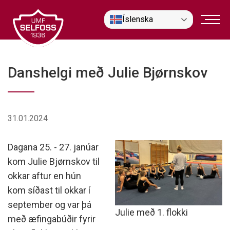
Fara
Íslenska
í
efni
Danshelgi með Julie Bjørnskov
31.01.2024
Dagana 25. - 27. janúar
kom Julie Bjørnskov til
okkar aftur en hún
kom síðast til okkar í
september og var þá
Julie með 1. flokki
með æfingabúðir fyrir