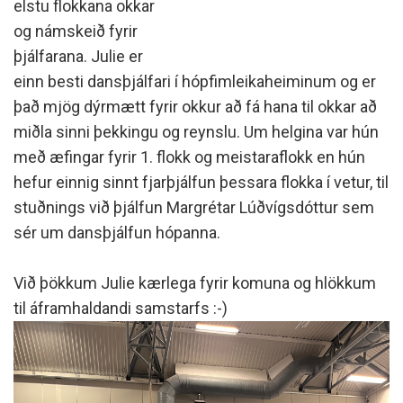
elstu flokkana okkar
og námskeið fyrir
þjálfarana. Julie er
einn besti dansþjálfari í hópfimleikaheiminum og er
það mjög dýrmætt fyrir okkur að fá hana til okkar að
miðla sinni þekkingu og reynslu. Um helgina var hún
með æfingar fyrir 1. flokk og meistaraflokk en hún
hefur einnig sinnt fjarþjálfun þessara flokka í vetur, til
stuðnings við þjálfun Margrétar Lúðvígsdóttur sem
sér um dansþjálfun hópanna.
Við þökkum Julie kærlega fyrir komuna og hlökkum
til áframhaldandi samstarfs :-)