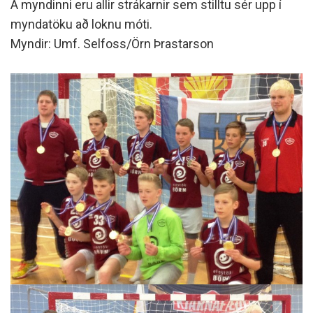
Á myndinni eru allir strákarnir sem stilltu sér upp í
myndatöku að loknu móti.
Myndir: Umf. Selfoss/Örn Þrastarson