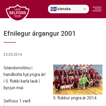
Fara
Íslenska
í
efni
Efnilegur árgangur 2001
23.05.2014
Íslandsmótinu í
handbolta hjá yngra árí
í 5. flokki karla lauk í
byrjun maí.
5. flokkur yngra ár 2014
Selfoss 1 varð