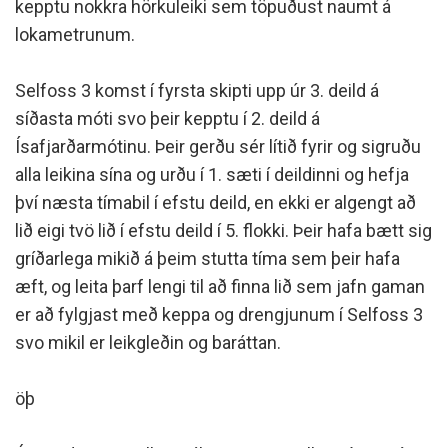
kepptu nokkra hörkuleiki sem töpuðust naumt á
lokametrunum.
Selfoss 3 komst í fyrsta skipti upp úr 3. deild á
síðasta móti svo þeir kepptu í 2. deild á
Ísafjarðarmótinu. Þeir gerðu sér lítið fyrir og sigruðu
alla leikina sína og urðu í 1. sæti í deildinni og hefja
því næsta tímabil í efstu deild, en ekki er algengt að
lið eigi tvö lið í efstu deild í 5. flokki. Þeir hafa bætt sig
gríðarlega mikið á þeim stutta tíma sem þeir hafa
æft, og leita þarf lengi til að finna lið sem jafn gaman
er að fylgjast með keppa og drengjunum í Selfoss 3
svo mikil er leikgleðin og baráttan.
öþ