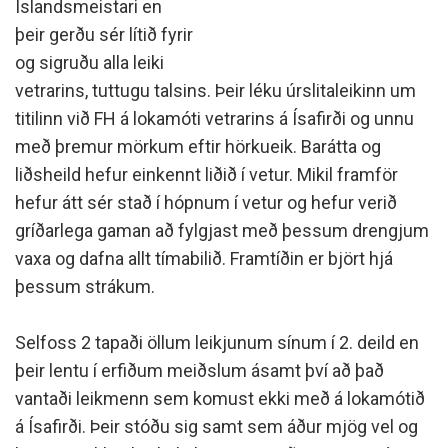
Íslandsmeistari en
þeir gerðu sér lítið fyrir
og sigruðu alla leiki
vetrarins, tuttugu talsins. Þeir léku úrslitaleikinn um
titilinn við FH á lokamóti vetrarins á Ísafirði og unnu
með þremur mörkum eftir hörkueik. Barátta og
liðsheild hefur einkennt liðið í vetur. Mikil framför
hefur átt sér stað í hópnum í vetur og hefur verið
gríðarlega gaman að fylgjast með þessum drengjum
vaxa og dafna allt tímabilið. Framtíðin er björt hjá
þessum strákum.
Selfoss 2 tapaði öllum leikjunum sínum í 2. deild en
þeir lentu í erfiðum meiðslum ásamt því að það
vantaði leikmenn sem komust ekki með á lokamótið
á Ísafirði. Þeir stóðu sig samt sem áður mjög vel og